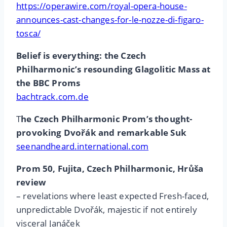
https://operawire.com/royal-opera-house-
announces-cast-changes-for-le-nozze-di-figaro-
tosca/
Belief is everything: the Czech
Philharmonic’s resounding Glagolitic Mass at
the BBC Proms
bachtrack.com.de
T
he Czech Philharmonic Prom’s thought-
provoking Dvořák and remarkable Suk
seenandheard.international.com
Prom 50, Fujita, Czech Philharmonic, Hrůša
review
– revelations where least expected Fresh-faced,
unpredictable Dvořák, majestic if not entirely
visceral Janáček