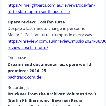
https://limelight-arts.com.au/reviews/cosi-fan-
tutte-state-opera-south-australia/
Opera review: Così fan tutte
Despite a last-minute change in personnel,
Mozart’s Così fan tutte triumphs in every way.
https://inreview.com.au/inreview/music/2024/08/3
review-cosi-fan-tutte/
Feuilleton
Dreams and documentaries: opera world
premieres 2024–25
bachtrack.com.de
Recordings
Bruckner from the Archives: Volumes 1 to 3
(Berlin Philharmonic, Bavarian Radio