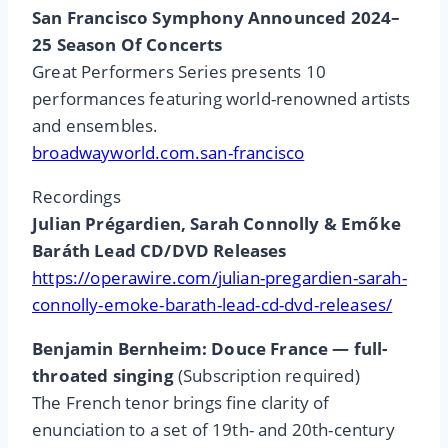
San Francisco Symphony Announced 2024–
25 Season Of Concerts
Great Performers Series presents 10
performances featuring world-renowned artists
and ensembles.
broadwayworld.com.san-francisco
Recordings
Julian Prégardien, Sarah Connolly & Emőke
Baráth Lead CD/DVD Releases
https://operawire.com/julian-pregardien-sarah-
connolly-emoke-barath-lead-cd-dvd-releases/
Benjamin Bernheim: Douce France — full-
throated singing
(Subscription required)
The French tenor brings fine clarity of
enunciation to a set of 19th- and 20th-century