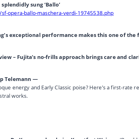
 splendidly sung ‘Ballo’
e/sf-opera-ballo-maschera-verdi-19745538.php
ng’s exceptional performance makes this one of the f
iew – Fujita’s no-frills approach brings care and clar
ipp Telemann —
que energy and Early Classic poise? Here’s a first-rate r
stral works.