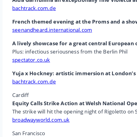
bachtrack.com.de
French themed evening at the Proms and a show
seenandheard.international.com
A lively showcase for a great central European
Plus: infectious seriousness from the Berlin Phil
spectator.co.uk
Yuja x Hockney: artistic immersion at London’
bachtrack.com.de
Cardiff
Equity Calls Strike Action at Welsh National Op
The strike will hit the opening night of Rigoletto 
broadwayworld.com.uk
San Francisco