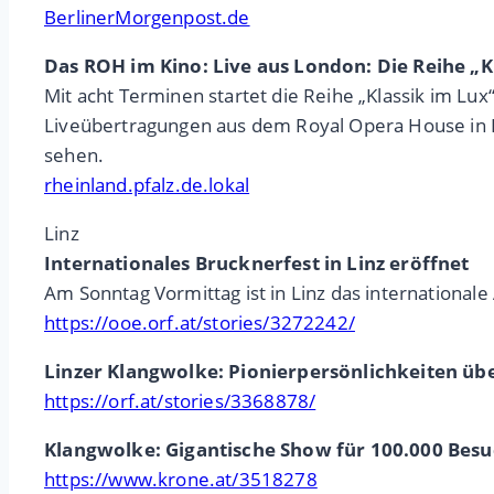
BerlinerMorgenpost.de
Das ROH im Kino: Live aus London: Die Reihe „K
Mit acht Terminen startet die Reihe „Klassik im L
Liveübertragungen aus dem Royal Opera House in L
sehen.
rheinland.pfalz.de.lokal
Linz
Internationales Brucknerfest in Linz eröffnet
Am Sonntag Vormittag ist in Linz das international
https://ooe.orf.at/stories/3272242/
Linzer Klangwolke: Pionierpersönlichkeiten üb
https://orf.at/stories/3368878/
Klangwolke: Gigantische Show für 100.000 Bes
https://www.krone.at/3518278