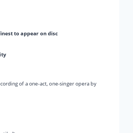
inest to appear on disc
ity
ecording of a one-act, one-singer opera by