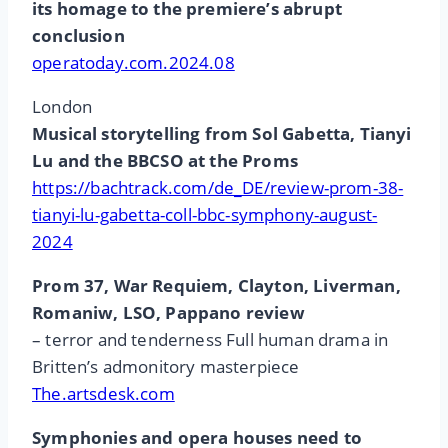
its homage to the premiere’s abrupt
conclusion
operatoday.com.2024.08
London
Musical storytelling from Sol Gabetta, Tianyi
Lu and the BBCSO at the Proms
https://bachtrack.com/de_DE/review-prom-38-
tianyi-lu-gabetta-coll-bbc-symphony-august-
2024
Prom 37, War Requiem, Clayton, Liverman,
Romaniw, LSO, Pappano review
– terror and tenderness Full human drama in
Britten’s admonitory masterpiece
The.artsdesk.com
Symphonies and opera houses need to