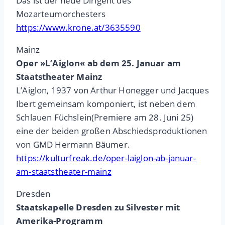
Das ist der neue Dirigent des
Mozarteumorchesters
https://www.krone.at/3635590
Mainz
Oper »L’Aiglon« ab dem 25. Januar am
Staatstheater Mainz
L’Aiglon, 1937 von Arthur Honegger und Jacques
Ibert gemeinsam komponiert, ist neben dem
Schlauen Füchslein(Premiere am 28. Juni 25)
eine der beiden großen Abschiedsproduktionen
von GMD Hermann Bäumer.
https://kulturfreak.de/oper-laiglon-ab-januar-
am-staatstheater-mainz
Dresden
Staatskapelle Dresden zu Silvester mit
Amerika-Programm