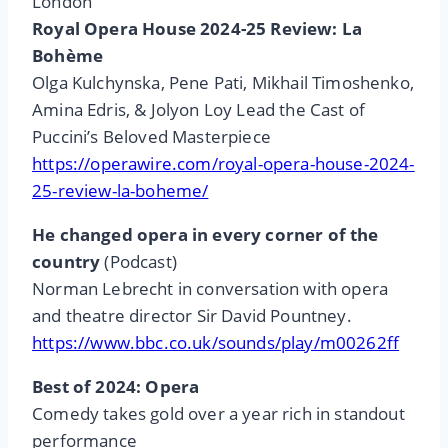
London
Royal Opera House 2024-25 Review: La
Bohème
Olga Kulchynska, Pene Pati, Mikhail Timoshenko,
Amina Edris, & Jolyon Loy Lead the Cast of
Puccini’s Beloved Masterpiece
https://operawire.com/royal-opera-house-2024-
25-review-la-boheme/
He changed opera in every corner of the
country
(Podcast)
Norman Lebrecht in conversation with opera
and theatre director Sir David Pountney.
https://www.bbc.co.uk/sounds/play/m00262ff
Best of 2024: Opera
Comedy takes gold over a year rich in standout
performance