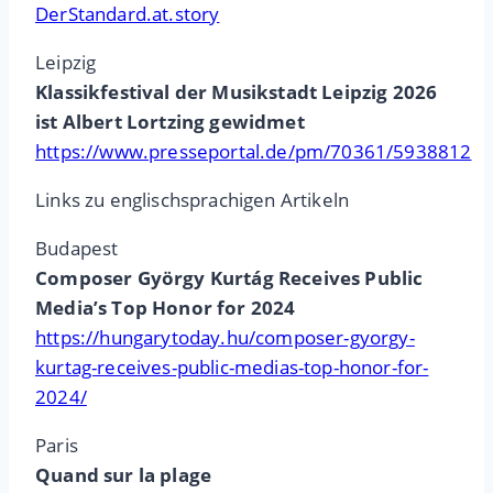
DerStandard.at.story
Leipzig
Klassikfestival der Musikstadt Leipzig 2026
ist Albert Lortzing gewidmet
https://www.presseportal.de/pm/70361/5938812
Links zu englischsprachigen Artikeln
Budapest
Composer György Kurtág Receives Public
Media’s Top Honor for 2024
https://hungarytoday.hu/composer-gyorgy-
kurtag-receives-public-medias-top-honor-for-
2024/
Paris
Quand sur la plage