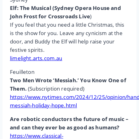
Elf: The Musical (Sydney Opera House and
John Frost for Crossroads Live
)
If you feel that you need a little Christmas, this
is the show for you. Leave any cynicism at the
door, and Buddy the Elf will help raise your
festive spirits.
limelight.arts.com.au
Feuilleton
Two Men Wrote ‘Messiah.’ You Know One of
Them.
(Subscription required)
https://www.nytimes.com/2024/12/25/opinion/hand
messiah-holiday-hope.html
Are robotic conductors the future of music –
and can they ever be as good as humans?
https://www.classical-