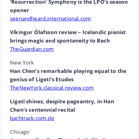
‘Resurrection’ Symphony is the LPO’s season
opener
seenandheard.international.com
Víkingur Ólafsson review – Icelandic pianist
brings magic and spontaneity to Bach
TheGuardian.com
New York
Han Chen’s remarkable playing equal to the
genius of Ligeti’s Etudes
TheNewYork.classical.review.com
Ligeti shines, despite pageantry, in Han
Chen’s centennial recital
bachtrack.com.de
Chicago