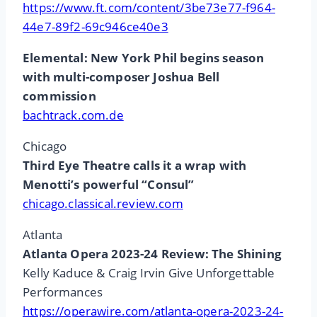
https://www.ft.com/content/3be73e77-f964-
44e7-89f2-69c946ce40e3
Elemental: New York Phil begins season
with multi-composer Joshua Bell
commission
bachtrack.com.de
Chicago
Third Eye Theatre calls it a wrap with
Menotti’s powerful “Consul”
chicago.classical.review.com
Atlanta
Atlanta Opera 2023-24 Review: The Shining
Kelly Kaduce & Craig Irvin Give Unforgettable
Performances
https://operawire.com/atlanta-opera-2023-24-