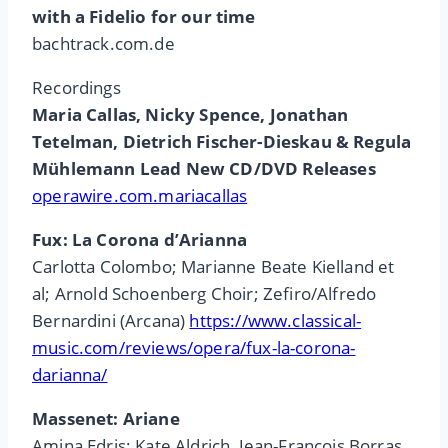
with a Fidelio for our time
bachtrack.com.de
Recordings
Maria Callas, Nicky Spence, Jonathan
Tetelman, Dietrich Fischer-Dieskau & Regula
Mühlemann Lead New CD/DVD Releases
operawire.com.mariacallas
Fux: La Corona d’Arianna
Carlotta Colombo; Marianne Beate Kielland et
al; Arnold Schoenberg Choir; Zefiro/Alfredo
Bernardini (Arcana)
https://www.classical-
music.com/reviews/opera/fux-la-corona-
darianna/
Massenet: Ariane
Amina Edris; Kate Aldrich, Jean-François Borras,