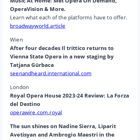
Music At Home: Met Opera On Demand,
OperaVision & More.
Learn what each of the platforms have to offer.
broadwayworld.article
Wien
After four decades Il trittico returns to
Vienna State Opera in a new staging by
Tatjana Gürbaca
seenandheard.international.com
London
Royal Opera House 2023-24 Review: La Forza
del Destino
operawire.com.royal
The sun shines on Nadine Sierra, Liparit
Avetisyan and Ambrogio Maestri in the