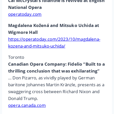
Cal McCrystal’s Iolanthe is revived at English
National Opera
operatoday.com
Magdalena Kožená and Mitsuko Uchida at
Wigmore Hall
https://operatoday.com/2023/10/magdalena-
kozena-and-mitsuko-uchida/
Toronto
Canadian Opera Company: Fidelio “Built to a
thrilling conclusion that was exhilarating”
… Don Pizarro, as vividly played by German
baritone Johannes Martin Kränzle, presents as a
swaggering cross between Richard Nixon and
Donald Trump.
opera.canada.com