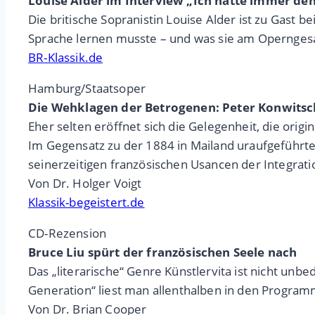
Louise Alder im Interview „Ich hatte immer de
Die britische Sopranistin Louise Alder ist zu Gast 
Sprache lernen musste – und was sie am Operngesa
BR-Klassik.de
Hamburg/Staatsoper
Die Wehklagen der Betrogenen: Peter Konwitsc
Eher selten eröffnet sich die Gelegenheit, die ori
Im Gegensatz zu der 1884 in Mailand uraufgeführten
seinerzeitigen französischen Usancen der Integrat
Von Dr. Holger Voigt
Klassik-begeistert.de
CD-Rezension
Bruce Liu spürt der französischen Seele nach
Das „literarische“ Genre Künstlervita ist nicht unb
Generation“ liest man allenthalben in den Program
Von Dr. Brian Cooper