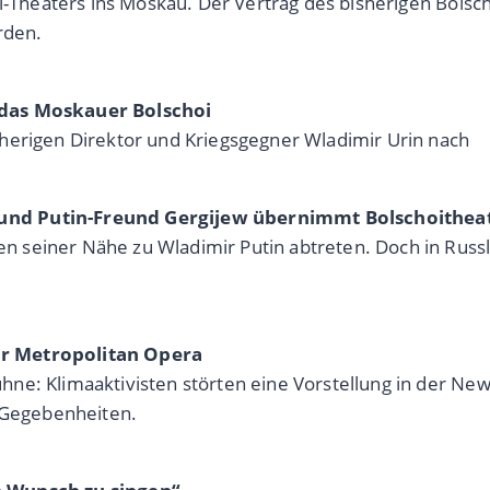
oi-Theaters ins Moskau. Der Vertrag des bisherigen Bolsc
rden.
 das Moskauer Bolschoi
herigen Direktor und Kriegsgegner Wladimir Urin nach
und Putin-Freund Gergijew übernimmt Bolschoithea
 seiner Nähe zu Wladimir Putin abtreten. Doch in Russl
er Metropolitan Opera
hne: Klimaaktivisten störten eine Vorstellung in der N
n Gegebenheiten.