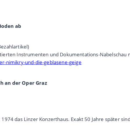
 Boden ab
ezahlartikel)
ierten Instrumenten und Dokumentations-Nabelschau mit 
er-nimikry-und-die-geblasene-geige
h an der Oper Graz
1974 das Linzer Konzerthaus. Exakt 50 Jahre später sind