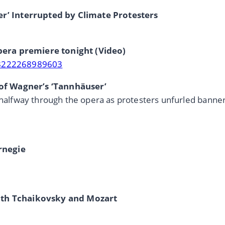
’ Interrupted by Climate Protesters
pera premiere tonight (Video)
488222268989603
of Wagner’s ‘Tannhäuser’
n halfway through the opera as protesters unfurled banne
arnegie
with Tchaikovsky and Mozart