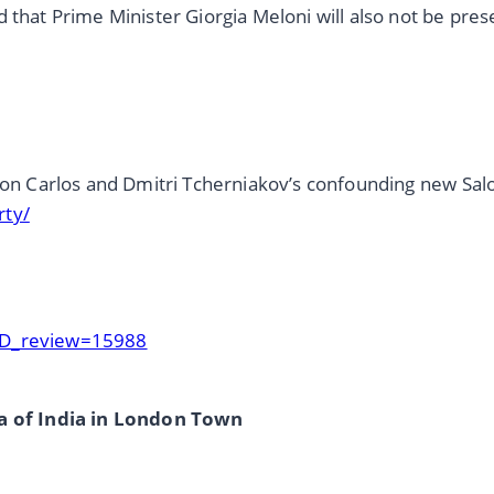
 that Prime Minister Giorgia Meloni will also not be pres
 Don Carlos and Dmitri Tcherniakov’s confounding new Sal
rty/
?ID_review=15988
 of India in London Town