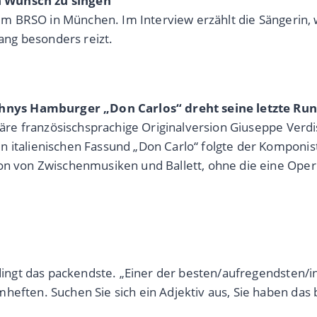
n Wunsch zu singen“
beim BRSO in München. Im Interview erzählt die Sängerin,
ng besonders reizt.
hnys Hamburger „Don Carlos“ dreht seine letzte Ru
ginäre französischsprachige Originalversion Giuseppe Ve
 italienischen Fassund „Don Carlo“ folgte der Komponist,
ion von Zwischenmusiken und Ballett, ohne die eine Oper
edingt das packendste. „Einer der besten/aufregendsten/i
mheften. Suchen Sie sich ein Adjektiv aus, Sie haben da