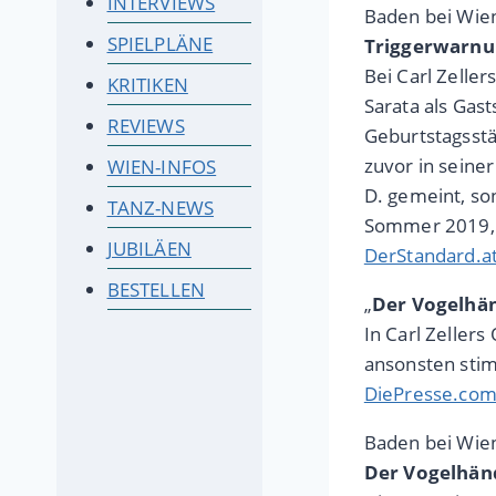
INTERVIEWS
Baden bei Wie
SPIELPLÄNE
Triggerwarnun
Bei Carl Zelle
KRITIKEN
Sarata als Gas
REVIEWS
Geburtstagsstä
zuvor in seine
WIEN-INFOS
D. gemeint, so
TANZ-NEWS
Sommer 2019, 
JUBILÄEN
DerStandard.at
BESTELLEN
„
Der Vogelhän
In Carl Zeller
ansonsten sti
DiePresse.com
Baden bei Wie
Der Vogelhänd