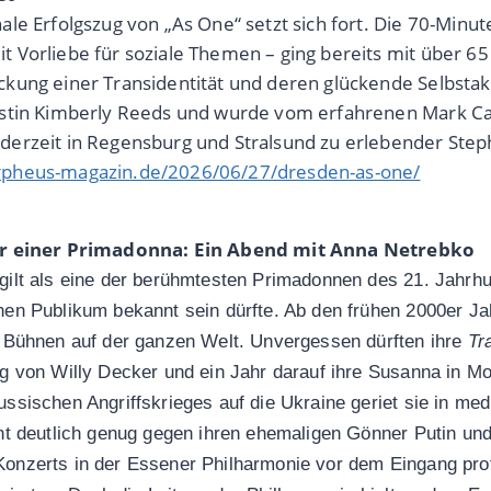
nale Erfolgszug von „As One“ setzt sich fort. Die 70-Min
t Vorliebe für soziale Themen – ging bereits mit über 6
ckung einer Transidentität und deren glückende Selbstak
istin Kimberly Reeds und wurde vom erfahrenen Mark Cam
derzeit in Regensburg und Stralsund zu erlebender Steph
rpheus-magazin.de/2026/06/27/dresden-as-one/
er einer Primadonna: Ein Abend mit Anna Netrebko
gilt als eine der berühmtesten Primadonnen des 21. Jahrhu
en Publikum bekannt sein dürfte. Ab den frühen 2000er Jah
e Bühnen auf der ganzen Welt. Unvergessen dürften ihre
Tr
ng von Willy Decker und ein Jahr darauf ihre Susanna in M
sischen Angriffskrieges auf die Ukraine geriet sie in medial
ht deutlich genug gegen ihren ehemaligen Gönner Putin und
onzerts in der Essener Philharmonie vor dem Eingang prot