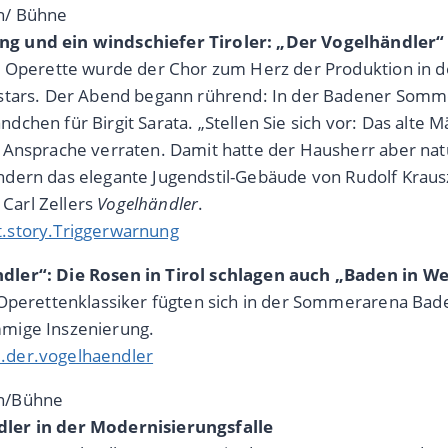
n/ Bühne
g und ein windschiefer Tiroler: „Der Vogelhändler“
rs Operette wurde der Chor zum Herz der Produktion in d
tstars. Der Abend begann rührend: In der Badener Somm
ndchen für Birgit Sarata. „Stellen Sie sich vor: Das alte
r Ansprache verraten. Damit hatte der Hausherr aber nat
ndern das elegante Jugendstil-Gebäude von Rudolf Kraus
Carl Zellers
Vogelhändler
.
.story.Triggerwarnung
dler“: Die Rosen in Tirol schlagen auch „Baden in W
s Operettenklassiker fügten sich in der Sommerarena Ba
mmige Inszenierung.
.der.vogelhaendler
n/Bühne
ler in der Modernisierungsfalle