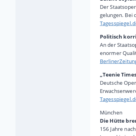
Der Staatsoper
gelungen. Bei 
Tagesspiegel.d
Politisch korr
An der Staatso
enormer Qualit
BerlinerZeitung
„Teenie Times
Deutsche Oper 
Erwachsenwerd
Tagesspiegel.d
München
Die Hütte bre
156 Jahre nach