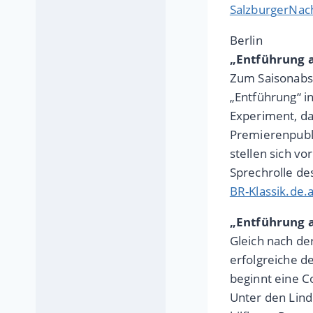
SalzburgerNach
Berlin
„Entführung au
Zum Saisonabsc
„Entführung“ i
Experiment, da
Premierenpubl
stellen sich v
Sprechrolle des
BR-Klassik.de.a
„Entführung 
Gleich nach der
erfolgreiche d
beginnt eine C
Unter den Lind