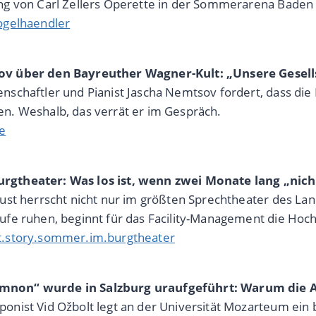
ng von Carl Zellers Operette in der Sommerarena Baden g
ogelhaendler
v über den Bayreuther Wagner-Kult: „Unsere Gesells
nschaftler und Pianist Jascha Nemtsov fordert, dass die
n. Weshalb, das verrät er im Gespräch.
e
gtheater: Was los ist, wenn zwei Monate lang „nichts
gust herrscht nicht nur im größten Sprechtheater des 
ufe ruhen, beginnt für das Facility-Management die Hoc
t.story.sommer.im.burgtheater
non“ wurde in Salzburg uraufgeführt: Warum die A
onist Vid Ožbolt legt an der Universität Mozarteum e