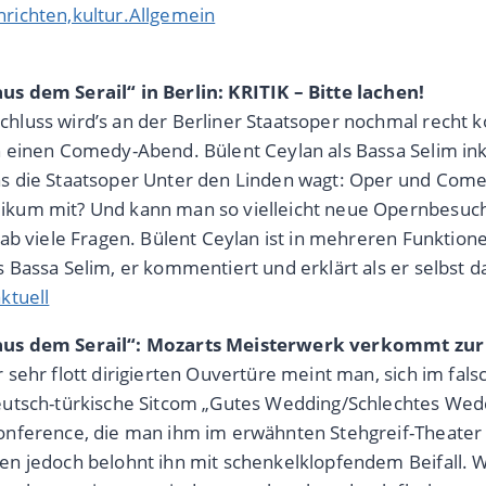
richten,kultur.Allgemein
s dem Serail“ in Berlin: KRITIK – Bitte lachen!
hluss wird’s an der Berliner Staatsoper nochmal recht
n einen Comedy-Abend. Bülent Ceylan als Bassa Selim inkl
s die Staatsoper Unter den Linden wagt: Oper und Come
ikum mit? Und kann man so vielleicht neue Opernbesuc
orab viele Fragen. Bülent Ceylan ist in mehreren Funktio
 Bassa Selim, er kommentiert und erklärt als er selbst d
ktuell
aus dem Serail“: Mozarts Meisterwerk verkommt zu
 sehr flott dirigierten Ouvertüre meint man, sich im fals
eutsch-türkische Sitcom „Gutes Wedding/Schlechtes Wedd
onference, die man ihm im erwähnten Stehgreif-Theater 
en jedoch belohnt ihn mit schenkelklopfendem Beifall. Wa