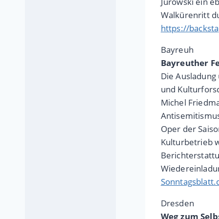
Jurowski ein e
Walkürenritt d
https://backst
Bayreuh
Bayreuther Fe
Die Ausladung 
und Kulturfors
Michel Friedma
Antisemitismus
Oper der Sais
Kulturbetrieb 
Berichterstattu
Wiedereinladun
Sonntagsblatt.d
Dresden
Weg zum Selb