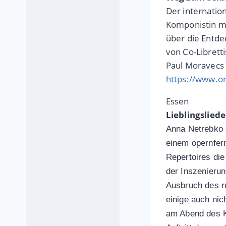
Der internatio
Komponistin mi
über die Entde
von Co-Librett
Paul Moravecs 
https://www.o
Essen
Lieblingslied
Anna Netrebko 
einem opernfern
Repertoires di
der Inszenieru
Ausbruch des rus
einige auch nic
am Abend des K