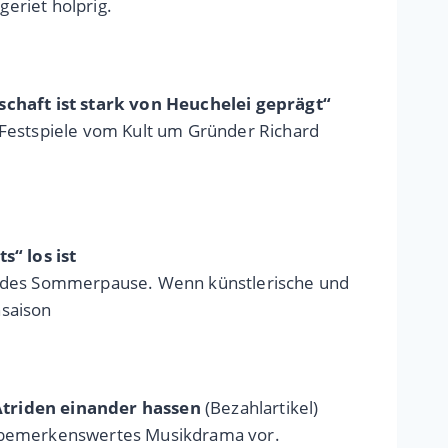
eriet holprig.
chaft ist stark von Heuchelei geprägt“
 Festspiele vom Kult um Gründer Richard
“ los ist
Landes Sommerpause. Wenn künstlerische und
hsaison
triden einander hassen
(Bezahlartikel)
in bemerkenswertes Musikdrama vor.