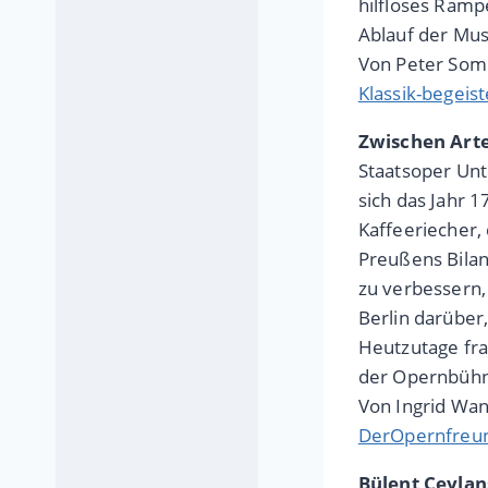
hilfloses Ramp
Ablauf der Mus
Von Peter So
Klassik-begeist
Zwischen Art
Staatsoper Unt
sich das Jahr 
Kaffeeriecher,
Preußens Bilan
zu verbessern,
Berlin darüber
Heutzutage fra
der Opernbühne
Von Ingrid Wan
DerOpernfreun
Bülent Ceylan