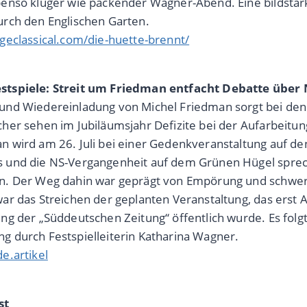
benso kluger wie packender Wagner-Abend. Eine bildsta
urch den Englischen Garten.
ageclassical.com/die-huette-brennt/
stspiele: Streit um Friedman entfacht Debatte über
und Wiedereinladung von Michel Friedman sorgt bei den B
cher sehen im Jubiläumsjahr Defizite bei der Aufarbeit
n wird am 26. Juli bei einer Gedenkveranstaltung auf d
 und die NS-Vergangenheit auf dem Grünen Hügel sprec
on. Der Weg dahin war geprägt von Empörung und schwer
war das Streichen der geplanten Veranstaltung, das ers
ng der „Süddeutschen Zeitung“ öffentlich wurde. Es folgt
g durch Festspielleiterin Katharina Wagner.
e.artikel
st