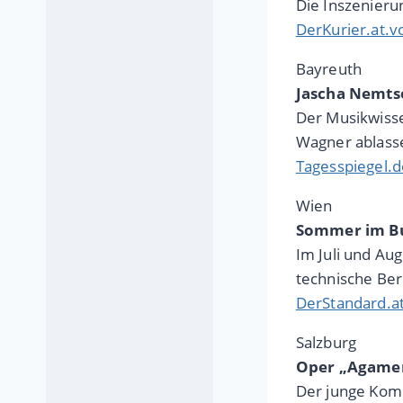
Die Inszenieru
DerKurier.at.v
Bayreuth
Jascha Nemtso
Der Musikwisse
Wagner ablasse
Tagesspiegel.d
Wien
Sommer im Bur
Im Juli und Au
technische Ber
DerStandard.a
Salzburg
Oper „Agamem
Der junge Komp