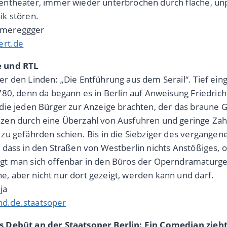
entheater, immer wieder unterbrochen durch flache, unp
ik stören.
mmereggger
ert.de
e und RTL
er den Linden: „Die Entführung aus dem Serail“. Tief ein
1780, denn da begann es in Berlin auf Anweisung Friedric
 die jeden Bürger zur Anzeige brachten, der das braune Ge
zen durch eine Überzahl von Ausfuhren und geringe Zah
 zu gefährden schien. Bis in die Siebziger des vergangene
, dass in den Straßen von Westberlin nichts Anstößiges, 
gt man sich offenbar in den Büros der Operndramaturgen
, aber nicht nur dort gezeigt, werden kann und darf.
ja
d.de.staatsoper
s Debüt an der Staatsoper Berlin: Ein Comedian zie