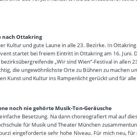
e nach Ottakring
r Kultur und gute Laune in alle 23. Bezirke. In Ottakring
nt startet bei freiem Eintritt in Ottakring am 16. Juni. 
ezirksübergreifende „Wir sind Wien“-Festival in allen 23
ichtig, die ungewöhnlichste Orte zu Bühnen zu machen un
rken Kunst und Kultur ins Rampenlicht gerückt und für al
gene noch nie gehörte Musik-Ton-Geräusche
einfache Besetzung. Na dann choreografiert mal auf die
ochschule für Musik und Theater München zusammentun. 
Gourzi eingeforderte sehr hohe Niveau. Für mich neu, fü