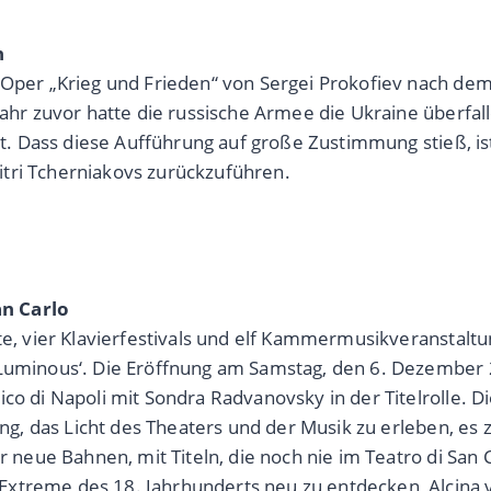
n
e Oper „Krieg und Frieden“ von Sergei Prokofiev nach de
 Jahr zuvor hatte die russische Armee die Ukraine überfa
llt. Dass diese Aufführung auf große Zustimmung stieß, is
tri Tcherniakovs zurückzuführen.
an Carlo
rte, vier Klavierfestivals und elf Kammermusikveranstal
 Luminous‘. Die Eröffnung am Samstag, den 6. Dezember 2
ico di Napoli mit Sondra Radvanovsky in der Titelrolle.
dung, das Licht des Theaters und der Musik zu erleben, es 
ür neue Bahnen, mit Titeln, die noch nie im Teatro di San
xtreme des 18. Jahrhunderts neu zu entdecken, Alcina v