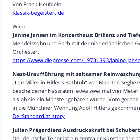
Von Frank Heublein
Klassik-begeistert.de
Wien
Janine Jansen im Konzerthaus: Brillanz und Tief
Mendelssohn und Bach mit der niederländischen Gei
Orchester.
https://www.diepresse.com/19731393/janine-jansen
Nest-Uraufführung mit seltsamer Reinwaschun
„Lee Miller in Hitler’s Bathtub“ von Maarten Seghe
bescheidener Nassraum, etwa zwei mal vier Meter, lin
als ob sie ein Monster gebären würde. Vom gerade 
in die Münchner Wohnung Adolf Hitlers gekommen, 
DerStandard.at.story
Julian Prégardiens Ausdruckskraft bei Schuber
Der deutsche Tenor ist ein zentraler Künstler der 