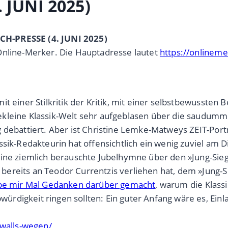
 JUNI 2025)
CH-PRESSE (4. JUNI 2025)
Online-Merker. Die Hauptadresse lautet
https://onlinem
t einer Stilkritik der Kritik, mit einer selbstbewussten
kleine Klassik-Welt sehr aufgeblasen über die saudumme 
g debattiert. Aber ist Christine Lemke-Matweys ZEIT-Por
assik-Redakteurin hat offensichtlich ein wenig zuviel am
ine ziemlich berauschte Jubelhymne über den »Jung-Siegf
ereits an Teodor Currentzis verliehen hat, dem »Jung-Si
be mir Mal Gedanken darüber gemacht
, warum die Klassi
rdigkeit ringen sollten: Ein guter Anfang wäre es, Ein
awalls-wegen/