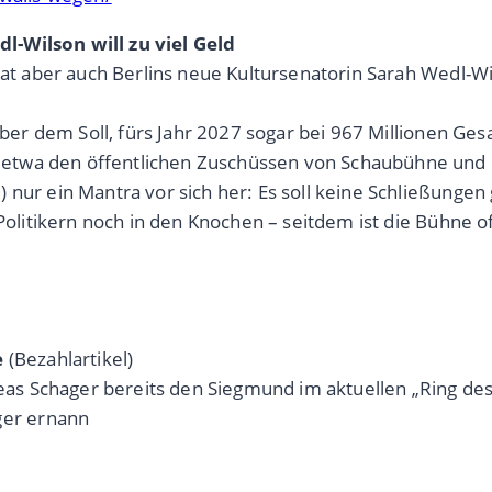
l-Wilson will zu viel Geld
hat aber auch Berlins neue Kultursenatorin Sarah Wedl-Wil
 über dem Soll, fürs Jahr 2027 sogar bei 967 Millionen G
twa den öffentlichen Zuschüssen von Schaubühne und K
nur ein Mantra vor sich her: Es soll keine Schließungen 
-Politikern noch in den Knochen – seitdem ist die Bühne 
e
(Bezahlartikel)
dreas Schager bereits den Siegmund im aktuellen „Ring d
er ernann