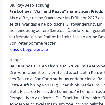
Blu Ray-Besprechung
Prokofievs „War and Peace“ mahnt zum Friede
Als die Bayerische Staatsoper im Frühjahr 2023 di
zeigte, war das eine politische Gratwanderung. Ein
sich eindeutig auf die Seite der Überfallenen geste
verfremdete, von Pathos befreite Inszenierung Dmi
Von Peter Sommeregger
Klassik-begeistert.de
Neapel
Be Luminous: Die Saison 2025-2026 im Teatro S
Dreizehn Operntitel, vier Ballette, achtzehn Konze
des Teatro di San Carlo steht unter dem Motto ‚Be
Erste Aufführung von Luigi Cherubinis Medea im Lir
steht Riccardo Frizza. ‚Be Luminous‘ ist eine Einla
Perspektiven zu nähren. Die Tradition öffnet sich f
sondern auch zwei Opern, um zwei chronologische E