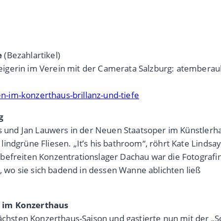
e
(Bezahlartikel)
gerin im Verein mit der Camerata Salzburg: atemberaub
-im-konzerthaus-brillanz-und-tiefe
g
rs und Jan Lauwers in der Neuen Staatsoper im Künstlerh
dgrüne Fliesen. „It’s his bathroom“, röhrt Kate Lindsay a
befreiten Konzentrationslager Dachau war die Fotografin
wo sie sich badend in dessen Wanne ablichten ließ
t im Konzerthaus
nächsten Konzerthaus-Saison und gastierte nun mit der „