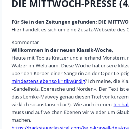
DIE MITTWOCH-PRESSE (4.
Für Sie in den Zeitungen gefunden: DIE MITTWO
Hier handelt es sich um eine Zusatz-Webseite des 
Kommentar
Willkommen in der neuen Klassik-Woche,
Heute mit Tobias Kratzer und allerhand Monstern, mi
Walzer im Weltraum. Diese Woche hat unsere klitze
über den Körper einer Sängerin an der Oper Leipzi
mindestens ebenso kritikwürdig
? Ich meine, die Kl
»Sandelholz, Eberesche und Norden«. Der Text ist e
dass Lemke-Matwey genau diesen Titel vor kurzem b
wirklich so austauschbar?). Wie auch immer:
Ich ha
muss und auf welchen Ebenen wir wieder um Glaubwü
machen.
https://backstageclassical.com/kein-krawall-des-kr