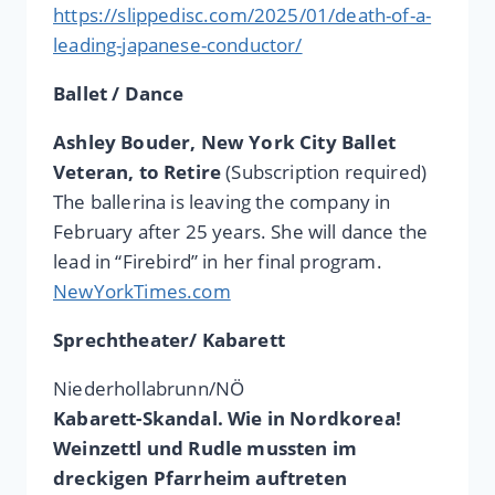
https://slippedisc.com/2025/01/death-of-a-
leading-japanese-conductor/
Ballet / Dance
Ashley Bouder, New York City Ballet
Veteran, to Retire
(Subscription required)
The ballerina is leaving the company in
February after 25 years. She will dance the
lead in “Firebird” in her final program.
NewYorkTimes.com
Sprechtheater/ Kabarett
Niederhollabrunn/NÖ
Kabarett-Skandal. Wie in Nordkorea!
Weinzettl und Rudle mussten im
dreckigen Pfarrheim auftreten