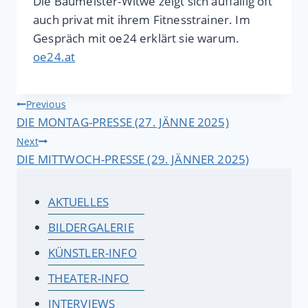
Die Baumeister-Witwe zeigt sich auffällig oft
auch privat mit ihrem Fitnesstrainer. Im
Gespräch mit oe24 erklärt sie warum.
oe24.at
Beitragsnavigation
Previous
DIE MONTAG-PRESSE (27. JÄNNE 2025)
Next
DIE MITTWOCH-PRESSE (29. JÄNNER 2025)
AKTUELLES
BILDERGALERIE
KÜNSTLER-INFO
THEATER-INFO
INTERVIEWS