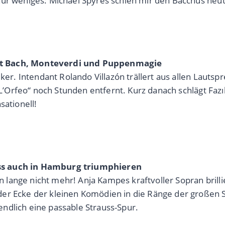
nur weniges: Michael Spyres schien mir den Bacchus heu
nt Bach, Monteverdi und Puppenmagie
iker. Intendant Rolando Villazón trällert aus allen Lauts
„L’Orfeo“ noch Stunden entfernt. Kurz danach schlägt Fazı
sationell!
uss auch in Hamburg triumphieren
ange nicht mehr! Anja Kampes kraftvoller Sopran brillie
der Ecke der kleinen Komödien in die Ränge der großen
ndlich eine passable Strauss-Spur.