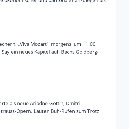
te ökonomischer und baritonaler anzulegen als
prechern. „Viva Mozart“, morgens, um 11:00
l Say ein neues Kapitel auf: Bachs Goldberg-
rte als neue Ariadne-Göttin, Dmitri
 Strauss-Opern. Lauten Buh-Rufen zum Trotz