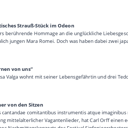
stisches Strauß-Stück im Odeon
rs berührende Hommage an die unglückliche Liebesgesch
hnlich jungen Mara Romei. Doch was haben dabei zwei ja
rnen von uns“
sa Valga wohnt mit seiner Lebensgefährtin und drei Te
er von den Sitzen
s cantandae comitantibus instrumentis atque imaginibus 
g mittelalterlicher Vagantenlieder, hat Carl Orff einen e
es Nachmittagskonzerts des Festival Sinfonieorchesters