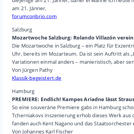
diejenige am 21. Jänner, daher erwähne ich heute 
am 21. Jänner,
forumconbrio.com
Salzburg
Mozartwoche Salzburg: Rolando Villazón verei
Die Mozartwoche in Salzburg – ein Platz für Exzentr
Uhr, bereits im Mozarteum. Da ist sein Auftritt als 
Variationen einmal anders – manieristisch, aber sen
Von Jürgen Pathy
Klassik-begeistert.de
Hamburg
PREMIERE: Endlich! Kampes Ariadne lässt Stra
So eine souveräne Premiere gabs in Hamburg schon l
Tcherniakovs Inszenierung erhob dieses Werk aus 
fanden auch Kent Nagano und das Staatsorchester e
Von Johannes Karl Fischer