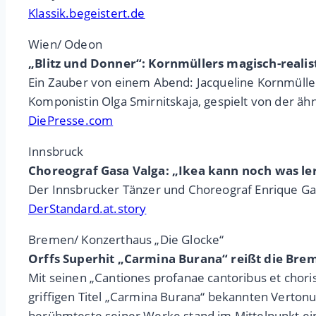
Klassik.begeistert.de
Wien/ Odeon
„Blitz und Donner“: Kornmüllers magisch-reali
Ein Zauber von einem Abend: Jacqueline Kornmülle
Komponistin Olga Smirnitskaja, gespielt von der ä
DiePresse.com
Innsbruck
Choreograf Gasa Valga: „Ikea kann noch was le
Der Innsbrucker Tänzer und Choreograf Enrique Ga
DerStandard.at.story
Bremen/ Konzerthaus „Die Glocke“
Orffs Superhit „Carmina Burana“ reißt die Brem
Mit seinen „Cantiones profanae cantoribus et chori
griffigen Titel „Carmina Burana“ bekannten Vertonun
berühmteste seiner Werke stand im Mittelpunkt ein