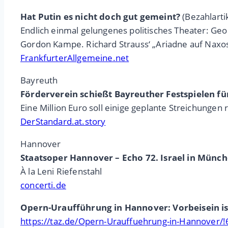
Hat Putin es nicht doch gut gemeint?
(Bezahlarti
Endlich einmal gelungenes politisches Theater: Geo
Gordon Kampe. Richard Strauss‘ „Ariadne auf Naxos“
FrankfurterAllgemeine.net
Bayreuth
Förderverein schießt Bayreuther Festspielen fü
Eine Million Euro soll einige geplante Streichunge
DerStandard.at.story
Hannover
Staatsoper Hannover – Echo 72. Israel in Münc
À la Leni Riefenstahl
concerti.de
Opern-Uraufführung in Hannover: Vorbeisein ist
https://taz.de/Opern-Urauffuehrung-in-Hannover/