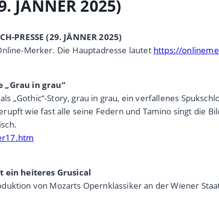
. JÄNNER 2025)
OCH-PRESSE (29. JÄNNER 2025)
Online-Merker. Die Hauptadresse lautet
https://onlinem
e „Grau in grau“
 als „Gothic“-Story, grau in grau, ein verfallenes Spuksch
upft wie fast alle seine Federn und Tamino singt die Bil
sch.
er17.htm
t ein heiteres Grusical
duktion von Mozarts Opernklassiker an der Wiener Staat