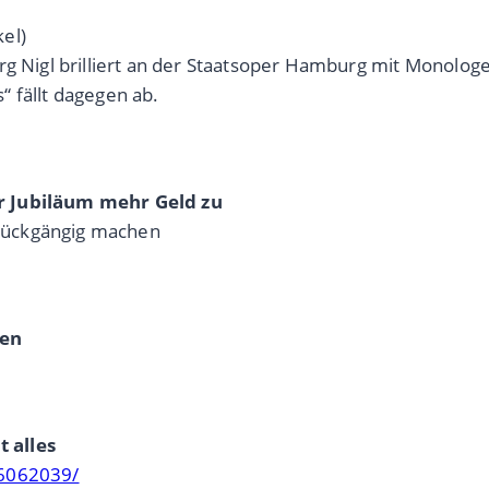
kel)
rg Nigl brilliert an der Staatsoper Hamburg mit Monolog
 fällt dagegen ab.
r Jubiläum mehr Geld zu
n rückgängig machen
hen
 alles
!6062039/