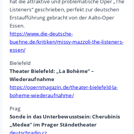
hat die attraktive und problematische Oper „The
Listeners“ geschrieben, perfekt zur deutschen
Erstaufführung gebracht von der Aalto-Oper
Essen.
https://www.die-deutsche-
buehne.de/kritiken/missy-mazzoli-the-listeners-
essen/
Bielefeld
Theater Bielefeld: „La Bohème“ –
Wiederaufnahme
https://opernmagazin.de/theater-bielefeld-la-
boheme-wiederaufnahme/
Prag
Sonde in das Unterbewusstsein: Cherubinis
„Medea“ im Prager Ständetheater
deutschradio.cz