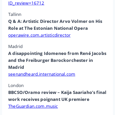
ID_review=16712
Tallinn
Q & A: Artistic Director Arvo Volmer on His
Role at The Estonian National Opera
operawire.com.artisticdirector
Madrid
A disappointing Idomeneo from René Jacobs
and the Freiburger Barockorchester in
Madrid
seenandheard.international.com
London
BBCSO/Oramo review – Kaija Saariaho’s final
work receives poignant UK premiere
TheGuardian.com.music