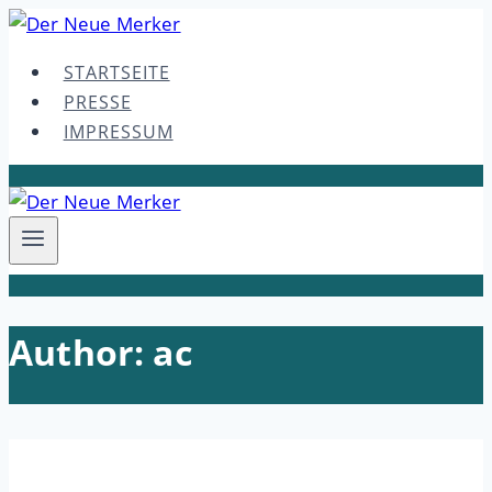
Skip
to
STARTSEITE
content
PRESSE
IMPRESSUM
Author: ac