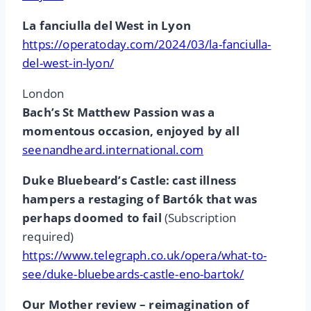
La fanciulla del West in Lyon
https://operatoday.com/2024/03/la-fanciulla-
del-west-in-lyon/
London
Bach’s St Matthew Passion was a
momentous occasion, enjoyed by all
seenandheard.international.com
Duke Bluebeard’s Castle: cast illness
hampers a restaging of Bartók that was
perhaps doomed to fail
(Subscription
required)
https://www.telegraph.co.uk/opera/what-to-
see/duke-bluebeards-castle-eno-bartok/
Our Mother review – reimagination of