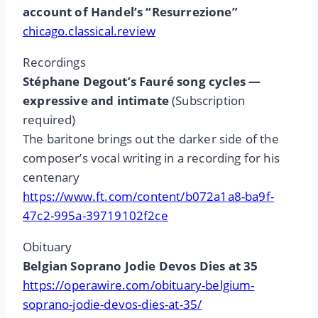
account of Handel’s “Resurrezione”
chicago.classical.review
Recordings
Stéphane Degout’s Fauré song cycles —
expressive and intimate
(Subscription
required)
The baritone brings out the darker side of the
composer’s vocal writing in a recording for his
centenary
https://www.ft.com/content/b072a1a8-ba9f-
47c2-995a-39719102f2ce
Obituary
Belgian Soprano Jodie Devos Dies at 35
https://operawire.com/obituary-belgium-
soprano-jodie-devos-dies-at-35/