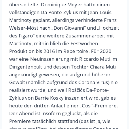
übersiedelte. Dominique Meyer hatte einen
vollständigen Da-Ponte-Zyklus mit Jean-Louis
Martinoty geplant, allerdings verhinderte Franz
Welser-Möst nach „Don Giovanni“ und „Hochzeit
des Figaro“ eine weitere Zusammenarbeit mit
Martinoty, mithin blieb die Festwochen-
Produktion bis 2016 im Repertoire. Für 2020
war eine Neuinszenierung mit Riccardo Muti im
Dirigentenpult und dessen Tochter Chiara Muti
angekündigt gewesen, die aufgrund höherer
Gewalt (nämlich aufgrund des Corona-Virus) nie
realisiert wurde, und weil Roščićs Da-Ponte-
Zyklus von Barrie Kosky inszeniert wird, gab es
heute den dritten Anlauf einer „Così“-Premiere.
Der Abend ist insofern geglückt, als die
Premiere tatsächlich stattfand (das ist ja, wie
eben ausgeführt, bei der erwähnten Oper keine