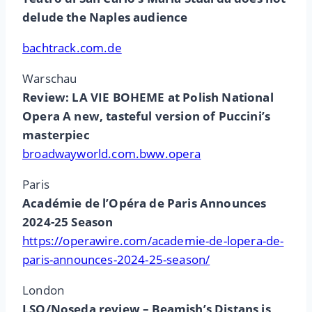
delude the Naples audience
bachtrack.com.de
Warschau
Review: LA VIE BOHEME at Polish National
Opera A new, tasteful version of Puccini’s
masterpiec
broadwayworld.com.bww.opera
Paris
Académie de l’Opéra de Paris Announces
2024-25 Season
https://operawire.com/academie-de-lopera-de-
paris-announces-2024-25-season/
London
LSO/Noseda review – Beamish’s Distans is