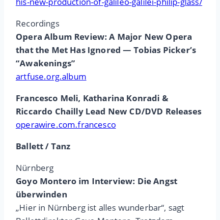
his-new-production-of-galileo-galilei-philip-glass/
Recordings
Opera Album Review: A Major New Opera
that the Met Has Ignored — Tobias Picker’s
“Awakenings”
artfuse.org.album
Francesco Meli, Katharina Konradi &
Riccardo Chailly Lead New CD/DVD Releases
operawire.com.francesco
Ballett / Tanz
Nürnberg
Goyo Montero im Interview: Die Angst
überwinden
„Hier in Nürnberg ist alles wunderbar“, sagt