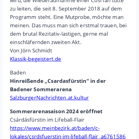
wird, die Wiederaufnahme einer Così fan tutte
zu leiten, die seit 8. September 2018 auf dem
Programm steht. Eine Mutprobe, möchte man
meinen. Das muss man sich erstmal trauen, bei
dem brutal Rezitativ-lastigen, gerne mal
einschläfernden zweiten Akt.
Von Jörn Schmidt
Klassik-begeistert.de
Baden
Hinreißende „Csardasfürstin“ in der
Badener Sommerarena
SalzburgerNachrichten.at.kultur
Sommerarenasaison 2024 eröffnet
Csárdásfürstin im Lifeball-Flair
https://www.meinbezirk.at/baden/c-
lokales/csrdsfuerstin-im-lifeball-flair_a6761586