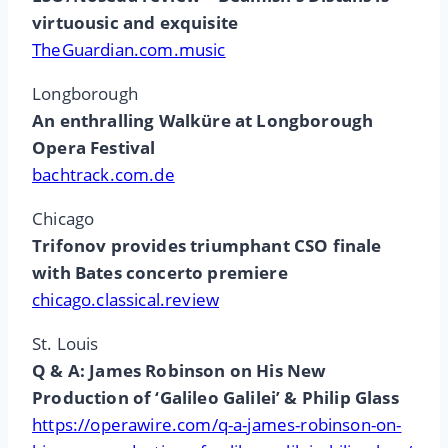
virtuousic and exquisite
TheGuardian.com.music
Longborough
An enthralling Walküre at Longborough
Opera Festival
bachtrack.com.de
Chicago
Trifonov provides triumphant CSO finale
with Bates concerto premiere
chicago.classical.review
St. Louis
Q & A: James Robinson on His New
Production of ‘Galileo Galilei’ & Philip Glass
https://operawire.com/q-a-james-robinson-on-