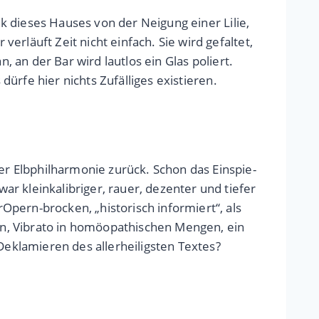
ik dieses Hauses von der Neigung einer Lilie,
rläuft Zeit nicht einfach. Sie wird gefaltet,
, an der Bar wird lautlos ein Glas poliert.
dürfe hier nichts Zufälliges existieren.
er Elb­phil­har­mo­nie zurück. Schon das Ein­spie­
klein­ka­lib­ri­ger, rauer, dezen­ter und tiefer
O­pern-brocken, „histo­risch infor­miert“, als
en, Vibrato in homöo­pa­thi­schen Men­gen, ein
la­mie­ren des aller­hei­lig­sten Tex­tes?