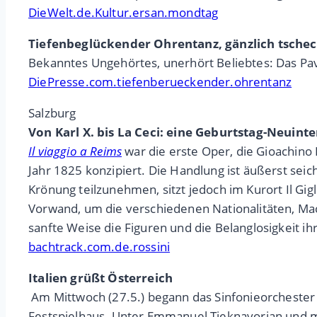
DieWelt.de.Kultur.ersan.mondtag
Tiefenbeglückender Ohrentanz, gänzlich tschec
Bekanntes Ungehörtes, unerhört Beliebtes: Das P
DiePresse.com.tiefenberueckender.ohrentanz
Salzburg
Von Karl X. bis La Ceci: eine Geburtstag-Neuinte
Il viaggio a Reims
war die erste Oper, die Gioachino R
Jahr 1825 konzipiert. Die Handlung ist äußerst se
Krönung teilzunehmen, sitzt jedoch im Kurort Il Gig
Vorwand, um die verschiedenen Nationalitäten, Mac
sanfte Weise die Figuren und die Belanglosigkeit ihrer
bachtrack.com.de.rossini
Italien grüßt Österreich
Am Mittwoch (27.5.) begann das Sinfonieorchester 
Festspielhaus. Unter Emmanuel Tjeknavorian und m