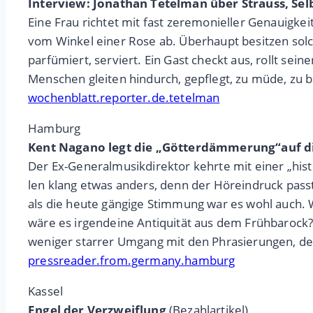
Interview: Jonathan Tetelman über Strauss, Sel
Eine Frau richtet mit fast zeremonieller Genauigkeit
vom Winkel einer Rose ab. Überhaupt besitzen solche
parfümiert, serviert. Ein Gast checkt aus, rollt sei
Menschen gleiten hindurch, gepflegt, zu müde, zu besc
wochenblatt.reporter.de.tetelman
Hamburg
Kent Nagano legt die „Göt­ter­däm­me­rung“auf d
Der Ex-Gene­ral­mu­sik­di­rek­tor kehrte mit einer „his
len klang etwas anders, denn der Hörein­druck pas­ste 
als die heute gän­gige Stim­mung war es wohl auch. Wag
wäre es irgend­eine Anti­qui­tät aus dem Früh­ba­rock?
weni­ger star­rer Umgang mit den Phra­sie­run­gen, den 
pressreader.from.germany.hamburg
Kassel
Engel der Verzweiflung
(Bezahlartikel)