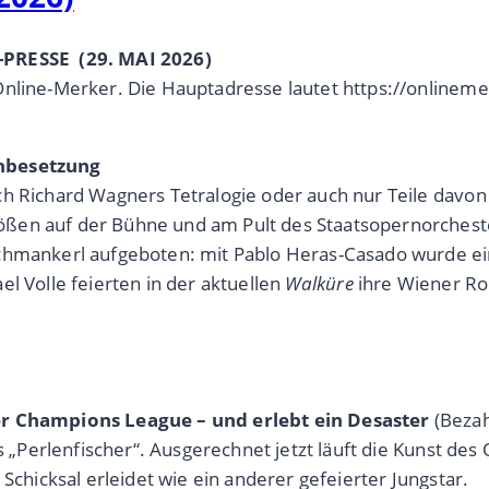
-PRESSE (29. MAI 2026)
Online-Merker. Die Hauptadresse lautet https://onlineme
enbesetzung
h Richard Wagners Tetralogie oder auch nur Teile davon 
ßen auf der Bühne und am Pult des Staatsopernorcheste
Schmankerl aufgeboten: mit Pablo Heras-Casado wurde e
l Volle feierten in der aktuellen
Walküre
ihre Wiener Ro
]
der Champions League – und erlebt ein Desaster
(Bezah
ets „Perlenfischer“. Ausgerechnet jetzt läuft die Kunst 
Schicksal erleidet wie ein anderer gefeierter Jungstar.