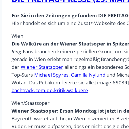
Für Sie in den Zeitungen gefunden: DIE FREITAG
Hier handelt es sich um eine Zusatz-Webseite des 
Wien
Die Walküre an der Wiener Staatsoper in Spitz
Ring
-Fans brauchen keinen speziellen Grund, um sic
gerade in Wien erlebt man regelmäßig Branchengrö
der
Wiener Staatsoper
allerdings ein besonderes 
Top-Stars
Michael Spyres
,
Camilla Nylund
und Michae
Wotan. Das Publikum feierte sie alle.[image:69039
bachtrack.com.de.kritik.walkuere
Wien/Staatsoper
Wiener Staatsoper: Ersan Mondtag ist jetzt in 
Bayreuth wartet auf ihn, in Wien inszeniert er Biz
Ruder. Er muss aufpassen, dass er nicht das gleiche 