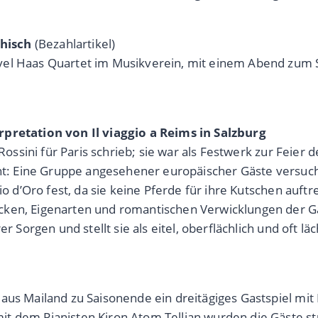
hisch
(Bezahlartikel)
avel Haas Quartet im Musikverein, mit einem Abend zu
rpretation von Il viaggio a Reims in Salzburg
ossini für Paris schrieb; sie war als Festwerk zur Feier 
icht: Eine Gruppe angesehener europäischer Gäste versuc
lio d’Oro fest, da sie keine Pferde für ihre Kutschen auf
ken, Eigenarten und romantischen Verwicklungen der Gäs
 Sorgen und stellt sie als eitel, oberflächlich und oft läc
aus Mailand zu Saisonende ein dreitägiges Gastspiel mit
it dem Pianisten Kiron Atom Tellian wurden die Gäste 