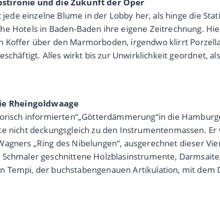
bstironie und die Zukunft der Oper
 jede einzelne Blume in der Lobby her, als hinge die Stat
 Hotels in Baden-Baden ihre eigene Zeitrechnung. Hier ve
nen Koffer über den Marmorboden, irgendwo klirrt Porzellan
häftigt. Alles wirkt bis zur Unwirklichkeit geordnet, als 
ie Rhein­gold­waage
to­risch infor­mier­ten“„Göt­ter­däm­me­rung“in die Ham­bur­g
nicht deckungs­gleich zu den Instru­men­ten­mas­sen. Er war 
­ners „Ring des Nibe­lun­gen“, aus­ge­rech­net die­ser Vie­r
 Schma­ler geschnit­tene Holz­blas­in­stru­mente, Darm­sai­t
Tempi, der buch­sta­ben­ge­nauen Arti­ku­la­tion, mit dem Dek