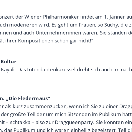
konzert der Wiener Philharmoniker findet am 1. Jänner a
auch moderieren wird. Es geht um Frauen, so Suchy, die z
urinnen und auch Unternehmerinnen waren. Sie stande
tät ihrer Kompositionen schon gar nicht!“
 Kultur
Kayali: Das Intendantenkarussel dreht sich auch im näch
en. „Die Fledermaus“
hr als kurz zusammenzucken, wenn ich Sie zu einer Dragp
 der größte Teil der um mich Sitzenden im Publikum hät
 mit – schtakka – also zur Dragqueenparty. Sie könnten e
n, das Publikum und ich waren einhellig begeistert, Teil 