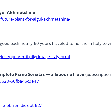
igul Akhmetshina
future-plans-for-aigul-akhmetshina/
goes back nearly 60 years traveled to northern Italy to v
useppe-verdi-pilgrimage-italy.html
omplete Piano Sonatas — a labour of love
(Subscription
-9620-60fba46c3e47
re-obrien-dies-at-62/