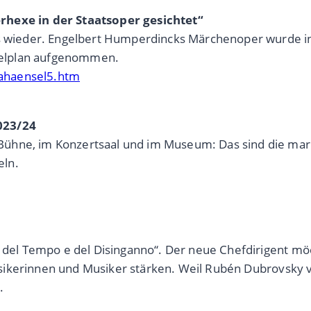
rhexe in der Staatsoper gesichtet“
 es wieder. Engelbert Humperdincks Märchenoper wurde 
pielplan aufgenommen.
ahaensel5.htm
023/24
ühne, im Konzertsaal und im Museum: Das sind die mar
eln.
fo del Tempo e del Disinganno“. Der neue Chefdirigent m
r Musikerinnen und Musiker stärken. Weil Rubén Dubrovsky
.