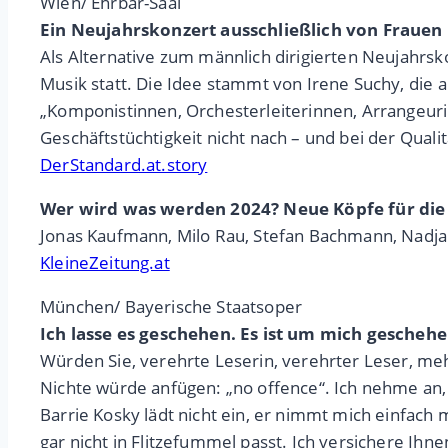
Wien/ Ehrbar-Saal
Ein Neujahrskonzert ausschließlich von Frauen
Als Alternative zum männlich dirigierten Neujahrs
Musik statt. Die Idee stammt von Irene Suchy, die 
„Komponistinnen, Orchesterleiterinnen, Arrange
Geschäftstüchtigkeit nicht nach – und bei der Quali
DerStandard.at.story
Wer wird was werden 2024? Neue Köpfe für die
Jonas Kaufmann, Milo Rau, Stefan Bachmann, Nadja 
KleineZeitung.at
München/ Bayerische Staatsoper
Ich lasse es geschehen. Es ist um mich gescheh
Würden Sie, verehrte Leserin, verehrter Leser, me
Nichte würde anfügen: „no offence“. Ich nehme an,
Barrie Kosky lädt nicht ein, er nimmt mich einfach
gar nicht in Flitzefummel passt. Ich versichere Ihne