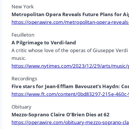
New York
Metropolitan Opera Reveals Future Plans for A
https://operawire.com/metropolitan-opera-reveals-
Feuilleton
A Pilgrimage to Verdi-land
A critic whose love of the operas of Giuseppe Verdi 
music.
https://www.nytimes.com/2023/12/29/arts/music/gi
Recordings
Five stars for Jean-Efflam Bavouzet’s Haydn: C
https://www.ft.com/content/0bd83297-215e-460c
Obituary
Mezzo-Soprano Claire O’Brien Dies at 62
https://operawire.com/obituary-mezzo-soprano-clai