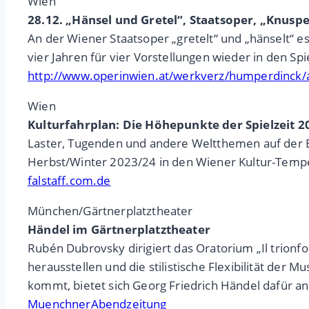
Wien
28.12. „Hänsel und Gretel“, Staatsoper, „Knuspe
An der Wiener Staatsoper „gretelt“ und „hänselt“
vier Jahren für vier Vorstellungen wieder in den S
http://www.operinwien.at/werkverz/humperdinck/
Wien
Kulturfahrplan: Die Höhepunkte der Spielzeit 2
Laster, Tugenden und andere Weltthemen auf der B
Herbst/Winter 2023/24 in den Wiener Kultur-Temp
falstaff.com.de
München/Gärtnerplatztheater
Händel im Gärtnerplatztheater
Rubén Dubrovsky dirigiert das Oratorium „Il trion
herausstellen und die stilistische Flexibilität de
kommt, bietet sich Georg Friedrich Händel dafür an
MuenchnerAbendzeitung