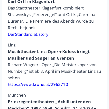
Carl Orff in Klagenfurt
Das Stadttheater Klagenfurt kombiniert
Strawinskys „Feuervogel“ und Orffs „Carmina
Burana“. Die Premiere des Abends wurde zu
Recht bejubelt
DerStandard.at.story
Linz
Musiktheater Linz: Opern-Koloss bringt
Musiker und Sänger an Grenzen
Richard Wagners Oper „Die Meistersinger von
Nürnberg“ ist ab 8. April im Musiktheater Linz zu
sehen.
https://www.krone.at/2963710
München
Prinzregententheater: „Achill unter den
Mädchen“ 1997, W.-A. Schultz, 21.3.2023 –