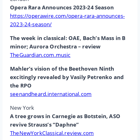
Opera Rara Announces 2023-24 Season
https://operawire.com/opera-rara-announces-
2023-24-season/
The week in classical: OAE, Bach’s Mass in B
minor; Aurora Orchestra – review
TheGuardian.com.music
Mahler’s vision of the Beethoven Ninth
excitingly revealed by Vasily Petrenko and
the RPO
seenandheard.international.com
New York
A tree grows in Carnegie as Botstein, ASO
revive Strauss’s “Daphne”
TheNewYorkClassical.review.com