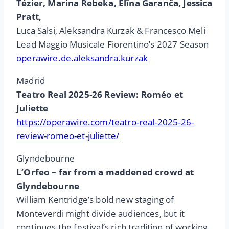
Tézier, Marina Rebeka, Elīna Garanča, Jessica
Pratt,
Luca Salsi, Aleksandra Kurzak & Francesco Meli
Lead Maggio Musicale Fiorentino’s 2027 Season
operawire.de.aleksandra.kurzak
Madrid
Teatro Real 2025-26 Review: Roméo et
Juliette
https://operawire.com/teatro-real-2025-26-
review-romeo-et-juliette/
Glyndebourne
L’Orfeo – far from a maddened crowd at
Glyndebourne
William Kentridge’s bold new staging of
Monteverdi might divide audiences, but it
continues the festival’s rich tradition of working