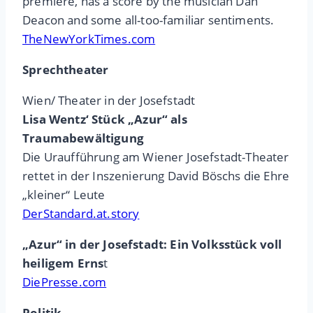
premiere, has a score by the musician Dan
Deacon and some all-too-familiar sentiments.
TheNewYorkTimes.com
Sprechtheater
Wien/ Theater in der Josefstadt
Lisa Wentz‘ Stück „Azur“ als
Traumabewältigung
Die Uraufführung am Wiener Josefstadt-Theater
rettet in der Inszenierung David Böschs die Ehre
„kleiner“ Leute
DerStandard.at.story
„Azur“ in der Josefstadt: Ein Volksstück voll
heiligem Erns
t
DiePresse.com
Politik