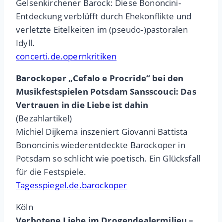
Gelsenkirchener Barock: Diese Bononcini-
Entdeckung verblüfft durch Ehekonflikte und
verletzte Eitelkeiten im (pseudo-)pastoralen
Idyll.
concerti.de.opernkritiken
Barockoper „Cefalo e Procride“ bei den
Musikfestspielen Potsdam Sansscouci: Das
Vertrauen in die Liebe ist dahin
(Bezahlartikel)
Michiel Dijkema inszeniert Giovanni Battista
Bononcinis wiederentdeckte Barockoper in
Potsdam so schlicht wie poetisch. Ein Glücksfall
für die Festspiele.
Tagesspiegel.de.barockoper
Köln
Verbotene Liebe im Drogendealermilieu –