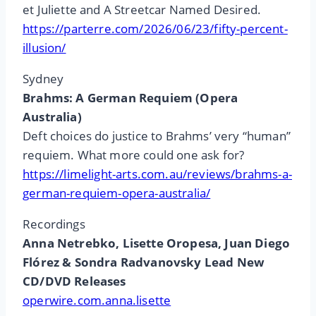
et Juliette and A Streetcar Named Desired.
https://parterre.com/2026/06/23/fifty-percent-
illusion/
Sydney
Brahms: A German Requiem (Opera
Australia)
Deft choices do justice to Brahms’ very “human”
requiem. What more could one ask for?
https://limelight-arts.com.au/reviews/brahms-a-
german-requiem-opera-australia/
Recordings
Anna Netrebko, Lisette Oropesa, Juan Diego
Flórez & Sondra Radvanovsky Lead New
CD/DVD Releases
operwire.com.anna.lisette