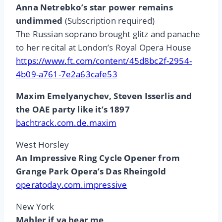
Anna Netrebko’s star power remains
undimmed
(Subscription required)
The Russian soprano brought glitz and panache
to her recital at London’s Royal Opera House
https://www.ft.com/content/45d8bc2f-2954-
4b09-a761-7e2a63cafe53
Maxim Emelyanychev, Steven Isserlis and
the OAE party like it’s 1897
bachtrack.com.de.maxim
West Horsley
An Impressive Ring Cycle Opener from
Grange Park Opera’s Das Rheingold
operatoday.com.impressive
New York
Mahler if ya hear me