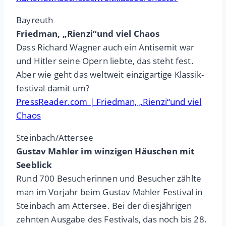
Bayreuth
Fried­man, „Rienzi“und viel Chaos
Dass Richard Wag­ner auch ein Anti­se­mit war
und Hit­ler seine Opern liebte, das steht fest.
Aber wie geht das welt­weit ein­zig­ar­tige Klas­sik-
festi­val damit um?
PressReader.com | Fried­man, „Rienzi“und viel
Chaos
Steinbach/Attersee
Gustav Mahler im winzigen Häuschen mit
Seeblick
Rund 700 Besucherinnen und Besucher zählte
man im Vorjahr beim Gustav Mahler Festival in
Steinbach am Attersee. Bei der diesjährigen
zehnten Ausgabe des Festivals, das noch bis 28.