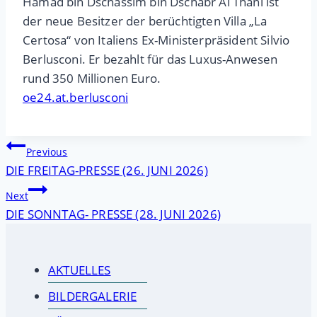
Hamad bin Dschassim bin Dschabr Al Thani ist
der neue Besitzer der berüchtigten Villa „La
Certosa“ von Italiens Ex-Ministerpräsident Silvio
Berlusconi. Er bezahlt für das Luxus-Anwesen
rund 350 Millionen Euro.
oe24.at.berlusconi
Beitragsnavigation
Previous
DIE FREITAG-PRESSE (26. JUNI 2026)
Next
DIE SONNTAG- PRESSE (28. JUNI 2026)
AKTUELLES
BILDERGALERIE