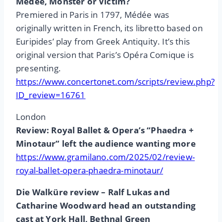
Médée, Monster or Victim?
Premiered in Paris in 1797, Médée was
originally written in French, its libretto based on
Euripides’ play from Greek Antiquity. It’s this
original version that Paris’s Opéra Comique is
presenting.
https://www.concertonet.com/scripts/review.php?
ID_review=16761
London
Review: Royal Ballet & Opera’s “Phaedra +
Minotaur” left the audience wanting more
https://www.gramilano.com/2025/02/review-
royal-ballet-opera-phaedra-minotaur/
Die Walküre review – Ralf Lukas and
Catharine Woodward head an outstanding
cast at York Hall, Bethnal Green