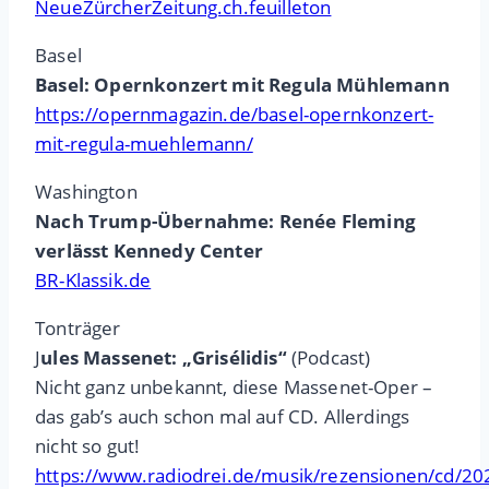
NeueZürcherZeitung.ch.feuilleton
Basel
Basel: Opernkonzert mit Regula Mühlemann
https://opernmagazin.de/basel-opernkonzert-
mit-regula-muehlemann/
Washington
Nach Trump-Übernahme: Renée Fleming
verlässt Kennedy Center
BR-Klassik.de
Tonträger
J
ules Massenet: „Grisélidis“
(Podcast)
Nicht ganz unbekannt, diese Massenet-Oper –
das gab’s auch schon mal auf CD. Allerdings
nicht so gut!
https://www.radiodrei.de/musik/rezensionen/cd/202