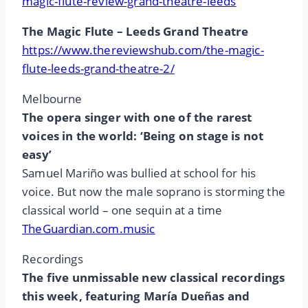
magic-flute-review-grand-theatre-leeds
The Magic Flute – Leeds Grand Theatre
https://www.thereviewshub.com/the-magic-
flute-leeds-grand-theatre-2/
Melbourne
The opera singer with one of the rarest
voices in the world: ‘Being on stage is not
easy’
Samuel Mariño was bullied at school for his
voice. But now the male soprano is storming the
classical world – one sequin at a time
TheGuardian.com.music
Recordings
The five unmissable new classical recordings
this week, featuring María Dueñas and