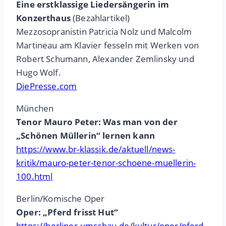
Eine erstklassige Liedersängerin im
Konzerthaus
(Bezahlartikel)
Mezzosopranistin Patricia Nolz und Malcolm
Martineau am Klavier fesseln mit Werken von
Robert Schumann, Alexander Zemlinsky und
Hugo Wolf.
DiePresse.com
München
Tenor Mauro Peter: Was man von der
„Schönen Müllerin“ lernen kann
https://www.br-klassik.de/aktuell/news-
kritik/mauro-peter-tenor-schoene-muellerin-
100.html
Berlin/Komische Oper
Oper: „Pferd frisst Hut“
https://berliner-umschau.de/kultur/oper/pferd-