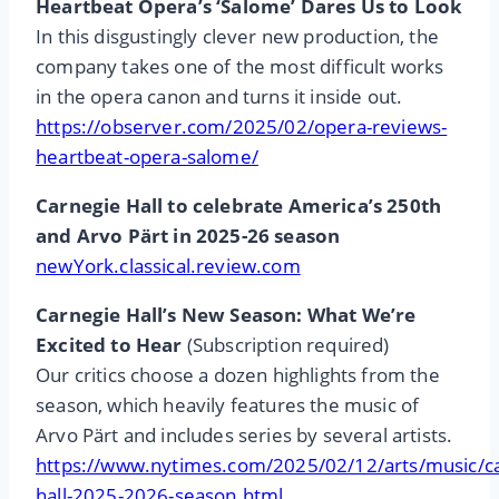
Heartbeat Opera’s ‘Salome’ Dares Us to Look
In this disgustingly clever new production, the
company takes one of the most difficult works
in the opera canon and turns it inside out.
https://observer.com/2025/02/opera-reviews-
heartbeat-opera-salome/
Carnegie Hall to celebrate America’s 250th
and Arvo Pärt in 2025-26 season
newYork.classical.review.com
Carnegie Hall’s New Season: What We’re
Excited to Hear
(Subscription required)
Our critics choose a dozen highlights from the
season, which heavily features the music of
Arvo Pärt and includes series by several artists.
https://www.nytimes.com/2025/02/12/arts/music/ca
hall-2025-2026-season.html