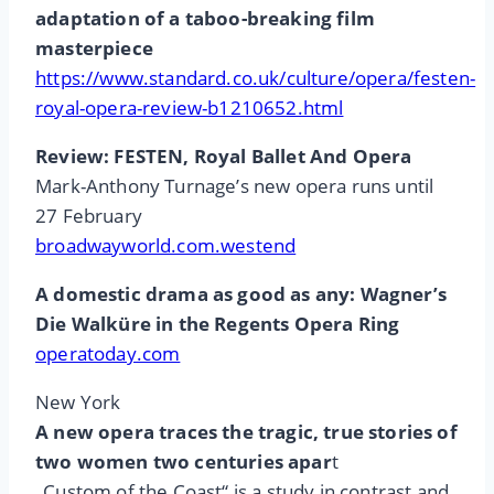
adaptation of a taboo-breaking film
masterpiece
https://www.standard.co.uk/culture/opera/festen-
royal-opera-review-b1210652.html
Review: FESTEN, Royal Ballet And Opera
Mark-Anthony Turnage’s new opera runs until
27 February
broadwayworld.com.westend
A domestic drama as good as any: Wagner’s
Die Walküre in the Regents Opera Ring
operatoday.com
New York
A new opera traces the tragic, true stories of
two women two centuries apar
t
„Custom of the Coast“ is a study in contrast and