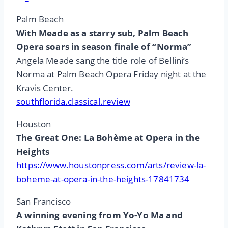
Palm Beach
With Meade as a starry sub, Palm Beach
Opera soars in season finale of “Norma”
Angela Meade sang the title role of Bellini’s
Norma at Palm Beach Opera Friday night at the
Kravis Center.
southflorida.classical.review
Houston
The Great One: La Bohème at Opera in the
Heights
https://www.houstonpress.com/arts/review-la-
boheme-at-opera-in-the-heights-17841734
San Francisco
A winning evening from Yo-Yo Ma and