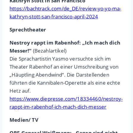
Kathryn Stott in San Francisco
https://bachtrack.com/de_DE/review-yo-yo-ma-
kathryn-stott-san-francisco-april-2024
Sprechtheater
Nestroy rappt im Rabenhof: „Ich mach dich
Messer!“
(Bezahlartikel)
Die Sprachartistin Yasmo versuchte sich im
Theater Rabenhof an einer Umschreibung von
„Häuptling Abendwind“. Die Darstellenden
führten die Kannibalen-Operette als eine echte
Hetz auf.
https://www.diepresse.com/18334460/nestroy-
rappt-im-rabenhof-ich-mach-dich-messer
Medien/ TV
ORF-General Weißmann: „Gagen sind nicht