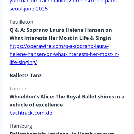
yunchan-lim-rachmaninov-orchestre-de-paris-
seoul-june-2025
Feuilleton
Q & A: Soprano Laura Helene Hansen on
What Interests Her Most in Life & Singin
https://operawire.com/q-a-soprano-laura-
helene-hansen-on-what-interests-her-most-in-
life-singing/
Ballett/ Tanz
London
Wheeldon’s Alice: The Royal Ballet shines in a
vehicle of excellence
bachtrack.com.de
Hamburg
Ballettbetrieb: Intrigen, in Hamburg zum