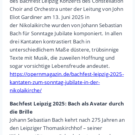
des Bachfest Leipzig Konzerts des Constellation
Choir and Orchestra unter der Leitung von John
Eliot Gardiner am 13. Juni 2025 in
der Nikolaikirche wurden von Johann Sebastian
Bach für Sonntage Jubilate komponiert. In allen
drei Kantaten kontrastiert Bach in
unterschiedlichem Maße düstere, trübsinnige
Texte mit Musik, die zuweilen Hoffnung und
sogar vorsichtige Lebensfreude andeutet.
https://opernmagazin.de/bachfest-leipzig-2025-
kantaten-zum-sonntag-jubilate-in-der-
nikolaikirche/
Bachfest Leipzig 2025: Bach als Avatar durch
die Brille
Johann Sebastian Bach kehrt nach 275 Jahren an
den Leipziger Thomaskirchhof – seiner