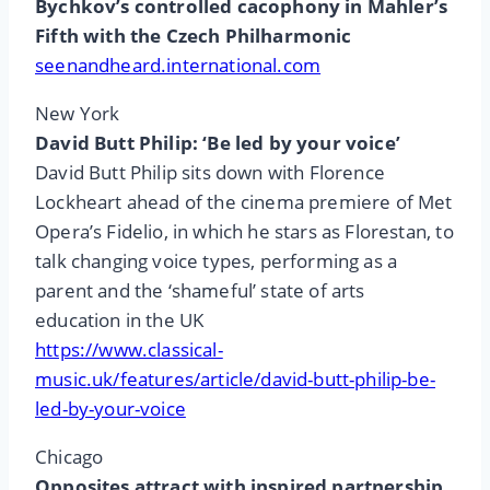
Bychkov’s controlled cacophony in Mahler’s
Fifth with the Czech Philharmonic
seenandheard.international.com
New York
David Butt Philip: ‘Be led by your voice’
David Butt Philip sits down with Florence
Lockheart ahead of the cinema premiere of Met
Opera’s Fidelio, in which he stars as Florestan, to
talk changing voice types, performing as a
parent and the ‘shameful’ state of arts
education in the UK
https://www.classical-
music.uk/features/article/david-butt-philip-be-
led-by-your-voice
Chicago
Opposites attract with inspired partnership