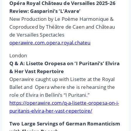
Opéra Royal Château de Versailles 2025-26
Review: Gasparini’s ‘L’Avare’
New Production by Le Poème Harmonique &
Coproduced by Théâtre de Caen and Château
de Versailles Spectacles
operawire.com.opera.royal.chateu
London
Q & A: Lisette Oropesa on ‘I Puritani’s’ Elvira
& Her Vast Repertoire
Operawire caught up with Lisette at the Royal
Ballet and Opera where she is rehearsing the
role of Elvira in Bellini’s “I Puritani.”
https://operawire.com/q-a-lisette-oropesa-on-i-
puritanis-elvira-her-vast-repertoire/
Two Large Servings of German Romanticism