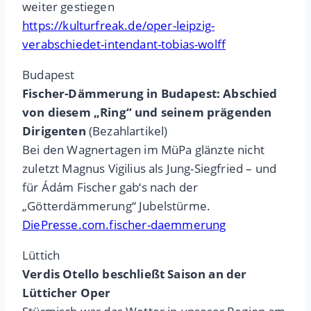
weiter gestiegen
https://kulturfreak.de/oper-leipzig-
verabschiedet-intendant-tobias-wolff
Budapest
Fischer-Dämmerung in Budapest: Abschied
von diesem „Ring“ und seinem prägenden
Dirigenten
(Bezahlartikel)
Bei den Wagnertagen im MüPa glänzte nicht
zuletzt Magnus Vigilius als Jung-Siegfried – und
für Ádám Fischer gab‘s nach der
„Götterdämmerung“ Jubelstürme.
DiePresse.com.fischer-daemmerung
Lüttich
Verdis Otello beschließt Saison an der
Lütticher Oper