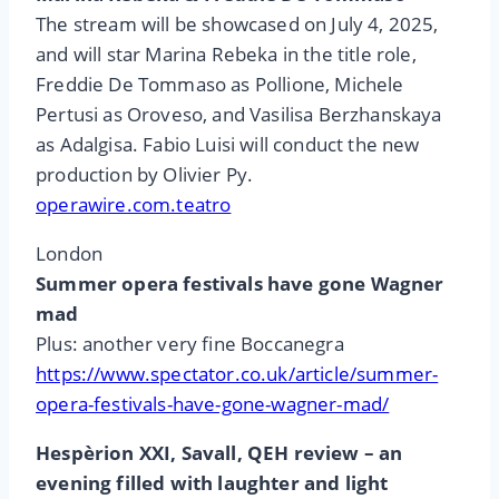
The stream will be showcased on July 4, 2025,
and will star Marina Rebeka in the title role,
Freddie De Tommaso as Pollione, Michele
Pertusi as Oroveso, and Vasilisa Berzhanskaya
as Adalgisa. Fabio Luisi will conduct the new
production by Olivier Py.
operawire.com.teatro
London
Summer opera festivals have gone Wagner
mad
Plus: another very fine Boccanegra
https://www.spectator.co.uk/article/summer-
opera-festivals-have-gone-wagner-mad/
Hespèrion XXI, Savall, QEH review – an
evening filled with laughter and light