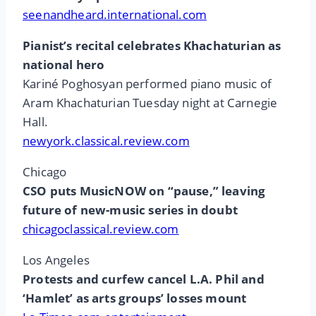
seenandheard.international.com
Pianist’s recital celebrates Khachaturian as
national hero
Kariné Poghosyan performed piano music of
Aram Khachaturian Tuesday night at Carnegie
Hall.
newyork.classical.review.com
Chicago
CSO puts MusicNOW on “pause,” leaving
future of new-music series in doubt
chicagoclassical.review.com
Los Angeles
Protests and curfew cancel L.A. Phil and
‘Hamlet’ as arts groups’ losses mount