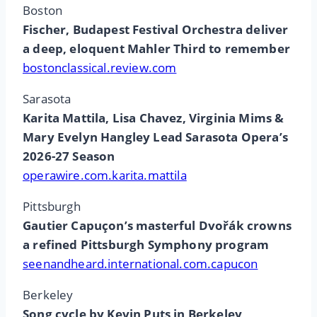
Boston
Fischer, Budapest Festival Orchestra deliver
a deep, eloquent Mahler Third to remember
bostonclassical.review.com
Sarasota
Karita Mattila, Lisa Chavez, Virginia Mims &
Mary Evelyn Hangley Lead Sarasota Opera’s
2026-27 Season
operawire.com.karita.mattila
Pittsburgh
Gautier Capuçon’s masterful Dvořák crowns
a refined Pittsburgh Symphony program
seenandheard.international.com.capucon
Berkeley
Song cycle by Kevin Puts in Berkeley