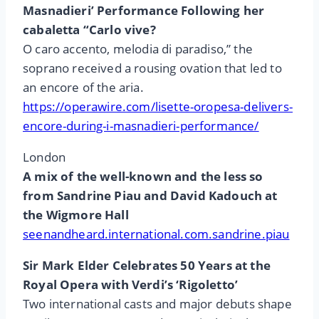
Masnadieri’ Performance Following her
cabaletta “Carlo vive?
O caro accento, melodia di paradiso,” the
soprano received a rousing ovation that led to
an encore of the aria.
https://operawire.com/lisette-oropesa-delivers-
encore-during-i-masnadieri-performance/
London
A mix of the well-known and the less so
from Sandrine Piau and David Kadouch at
the Wigmore Hall
seenandheard.international.com.sandrine.piau
Sir Mark Elder Celebrates 50 Years at the
Royal Opera with Verdi’s ‘Rigoletto’
Two international casts and major debuts shape