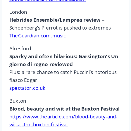
London
Hebrides Ensemble/Lamprea review
–
Schoenberg’s Pierrot is pushed to extremes
TheGuardian.com.music
Alresford
Sparky and often hilarious: Garsington’s Un
giorno di regno reviewed
Plus: a rare chance to catch Puccini’s notorious
fiasco Edgar
spectator.co.uk
Buxton
Blood, beauty and wit at the Buxton Festival
https://www.thearticle.com/blood-beauty-and-
wit-at-the-buxton-festival