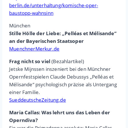
berlin.de/unterhaltung/komische-oper-
baustopp-wahnsinn
München
Stille Hölle der Liebe: „Pelléas et Mélisande“
an der Bayerischen Staatsoper
MuenchnerMerkur.de
Frag nicht so viel
(Bezahlartikel)
Jetske Mijnssen inszeniert bei den Münchner
Opernfestspielen Claude Debussys „Pelléas et
Mélisande“ psychologisch präzise als Untergang
einer Familie.
SueddeutscheZeitung.de
Maria Callas: Was lehrt uns das Leben der
Operndiva?
Sie war die Primadonna assoluta: Maria Callas.