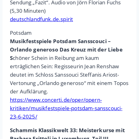
Sendung „Fazit“. Audio von Jörn Florian Fuchs
(5,30 Minuten)
deutschlandfunk.de.spirit
Potsdam
Musikfestspiele Potsdam Sansscouci –
Orlando generoso Das Kreuz mit der Liebe
S
chöner Schein in Reibung am kaum
erträglichen Sein: Regisseurin Jean Renshaw
deutet im Schloss Sanssouci Steffanis Ariost-
Vertonung „Orlando generoso“ mit einem Topos
der Aufklärung.
https://www.concerti.de/oper/opern-
kritiken/musikfestspiele-potsdam-sansscouci-
23-6-2025/
Schammis Klassikwelt 33: Meisterkurse mit
Barbara Frittoli in Luxemburg, Teil III