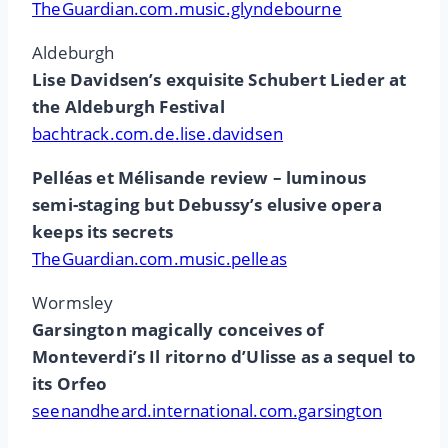
TheGuardian.com.music.glyndebourne
Aldeburgh
Lise Davidsen’s exquisite Schubert Lieder at
the Aldeburgh Festival
bachtrack.com.de.lise.davidsen
Pelléas et Mélisande review – luminous
semi-staging but Debussy’s elusive opera
keeps its secrets
TheGuardian.com.music.pelleas
Wormsley
Garsington magically conceives of
Monteverdi’s Il ritorno d’Ulisse as a sequel to
its Orfeo
seenandheard.international.com.garsington