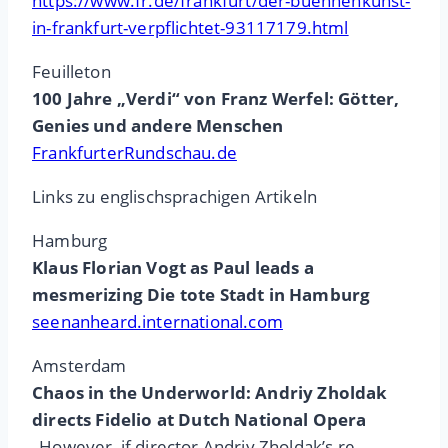
https://www.fr.de/frankfurt/der-buehnenkunst-
in-frankfurt-verpflichtet-93117179.html
Feuilleton
100 Jahre „Verdi“ von Franz Werfel: Götter,
Genies und andere Menschen
FrankfurterRundschau.de
Links zu englischsprachigen Artikeln
Hamburg
Klaus Florian Vogt as Paul leads a
mesmerizing Die tote Stadt in Hamburg
seenanheard.international.com
Amsterdam
Chaos in the Underworld: Andriy Zholdak
directs Fidelio at Dutch National Opera
„However, if director Andriy Zholdak’s re-