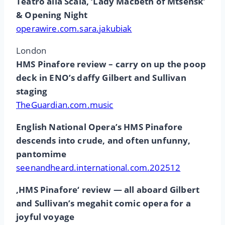
Teatro alla Scala, ‘Lady Macbeth of Mtsensk’
& Opening Night
operawire.com.sara.jakubiak
London
HMS Pinafore review – carry on up the poop
deck in ENO’s daffy Gilbert and Sullivan
staging
TheGuardian.com.music
English National Opera’s HMS Pinafore
descends into crude, and often unfunny,
pantomime
seenandheard.international.com.202512
‚HMS Pinafore‘ review — all aboard Gilbert
and Sullivan’s megahit comic opera for a
joyful voyage