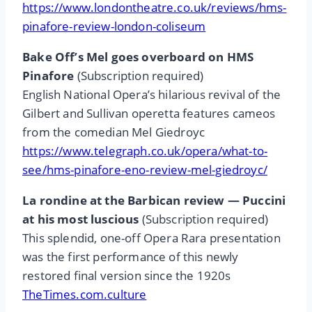
https://www.londontheatre.co.uk/reviews/hms-
pinafore-review-london-coliseum
Bake Off’s Mel goes overboard on HMS
Pinafore
(Subscription required)
English National Opera’s hilarious revival of the
Gilbert and Sullivan operetta features cameos
from the comedian Mel Giedroyc
https://www.telegraph.co.uk/opera/what-to-
see/hms-pinafore-eno-review-mel-giedroyc/
La rondine at the Barbican review — Puccini
at his most luscious
(Subscription required)
This splendid, one-off Opera Rara presentation
was the first performance of this newly
restored final version since the 1920s
TheTimes.com.culture