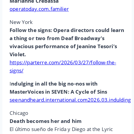
Marianne Crebassa
operatoday.com.familier
New York
Follow the signs: Opera directors could learn
a thing or two from Deaf Broadway’s
vivacious performance of Jeanine Tesori‘s
Violet.
https://parterre.com/2026/03/27/follow-the-
signs/
I
ndulging in all the big no-nos with
MasterVoices in SEVEN: A Cycle of Sins
seenandheard.international.com2026.03.indulding
Chicago
Death becomes her and him
El último sueño de Frida y Diego at the Lyric