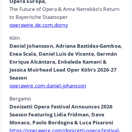
Opera Europa,
The Future of Opera & Anna Netrebko’s Return
to Bayerische Staatsoper
operawire.de.com.dorny
Köln
Daniel Johansson, Adriana Bastidas-Gamboa,
Enea Scala, Daniel Luis de Vicente, Germán
Enrique Alcántara, Enkeleda Kamani &
Jessica Muirhead Lead Oper Köln’s 2026-27
Season
operawire.com.daniel.johansson
Bergamo
Donizetti Opera Festival Announces 2026
Season Featuring Lidia Fridman, Dave
Monaco, Paolo Bordogna & Luca Pisaroni
https://operawire.com/donizetti-opera-festival-