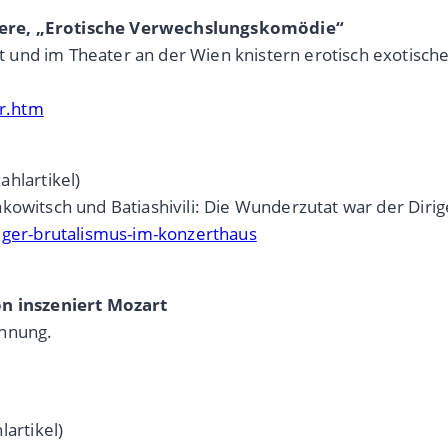
iere, „Erotische Verwechslungskomödie“
und im Theater an der Wien knistern erotisch exotische 
r.htm
ahlartikel)
kowitsch und Batiashivili: Die Wunderzutat war der Dirig
er-brutalismus-im-konzerthaus
ón inszeniert Mozart
annung.
lartikel)