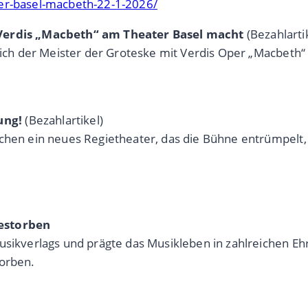
ter-basel-macbeth-22-1-2026/
 Verdis „Macbeth“ am Theater Basel macht
(Bezahlarti
 sich der Meister der Groteske mit Verdis Oper „Macbet
ung!
(Bezahlartikel)
chen ein neues Regietheater, das die Bühne entrümpelt, 
gestorben
usikverlags und prägte das Musikleben in zahlreichen E
torben.