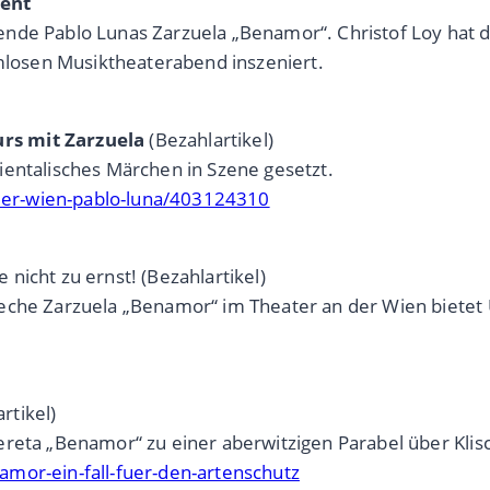
ient
ende Pablo Lunas Zarzuela „Benamor“. Christof Loy hat 
rmlosen Musiktheaterabend inszeniert.
rs mit Zarzuela
(Bezahlartikel)
ientalisches Märchen in Szene gesetzt.
n-der-wien-pablo-luna/403124310
nicht zu ernst! (Bezahlartikel)
reche Zarzuela „Benamor“ im Theater an der Wien bietet
rtikel)
eta „Benamor“ zu einer aberwitzigen Parabel über Klische
mor-ein-fall-fuer-den-artenschutz