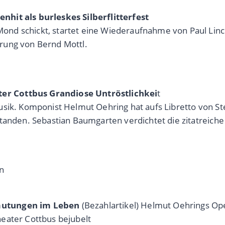
hit als burleskes Silberflitterfest
d schickt, startet eine Wiederaufnahme von Paul Lincke
rung von Bernd Mottl.
er Cottbus Grandiose Untröstlichkei
t
Musik. Komponist Helmut Oehring hat aufs Libretto von 
tanden. Sebastian Baumgarten verdichtet die zitatreiche
n
umutungen im Leben
(Bezahlartikel) Helmut Oehrings O
eater Cottbus bejubelt