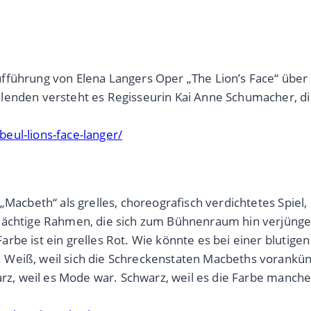
ufführung von Elena Langers Oper „The Lion’s Face“ übe
lenden versteht es Regisseurin Kai Anne Schumacher, di
eul-lions-face-langer/
„Macbeth“ als grelles, choreografisch verdichtetes Spiel
 mächtige Rahmen, die sich zum Bühnenraum hin verjünge
rbe ist ein grelles Rot. Wie könnte es bei einer blutige
Weiß, weil sich die Schreckenstaten Macbeths vorankünd
warz, weil es Mode war. Schwarz, weil es die Farbe manc