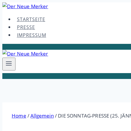
Skip
to
STARTSEITE
content
PRESSE
IMPRESSUM
Home
/
Allgemein
/
DIE SONNTAG-PRESSE (25. JÄN