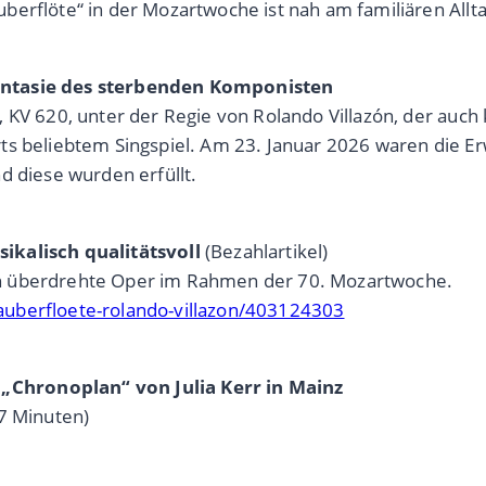
berflöte“ in der Mozartwoche ist nah am familiären All
antasie des sterbenden Komponisten
 KV 620, unter der Regie von Rolando Villazón, der auch 
s beliebtem Singspiel. Am 23. Januar 2026 waren die Erw
d diese wurden erfüllt.
ikalisch qualitätsvoll
(Bezahlartikel)
en überdrehte Oper im Rahmen der 70. Mozartwoche.
-zauberfloete-rolando-villazon/403124303
Chronoplan“ von Julia Kerr in Mainz
7 Minuten)