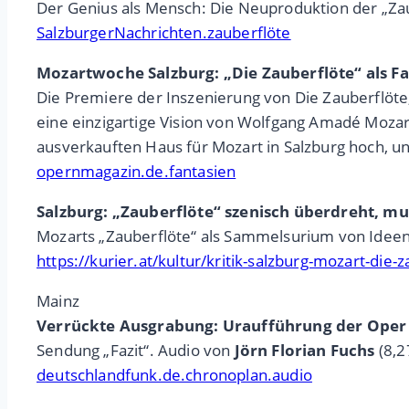
Der Genius als Mensch: Die Neuproduktion der „Zau
SalzburgerNachrichten.zauberflöte
Mozartwoche Salzburg: „Die Zauberflöte“ als F
Die Premiere der Inszenierung von Die Zauberflöte,
eine einzigartige Vision von Wolfgang Amadé Mozart
ausverkauften Haus für Mozart in Salzburg hoch, un
opernmagazin.de.fantasien
Salzburg: „Zauberflöte“ szenisch überdreht, mus
Mozarts „Zauberflöte“ als Sammelsurium von Ide
https://kurier.at/kultur/kritik-salzburg-mozart-die
Mainz
Verrückte Ausgrabung: Uraufführung der Oper „
Sendung „Fazit“. Audio von
Jörn Florian Fuchs
(8,2
deutschlandfunk.de.chronoplan.audio