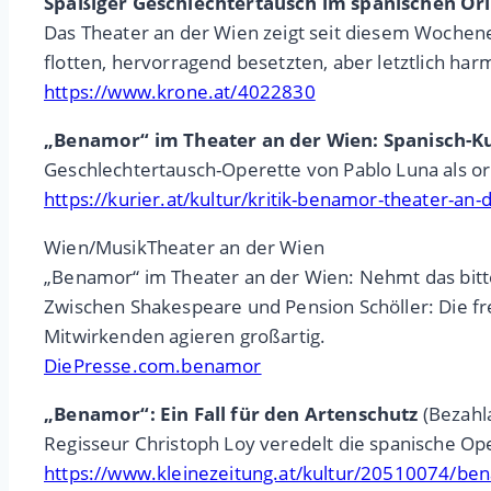
Spaßiger Geschlechtertausch im spanischen Or
Das Theater an der Wien zeigt seit diesem Wochen
flotten, hervorragend besetzten, aber letztlich ha
https://www.krone.at/4022830
„Benamor“ im Theater an der Wien: Spanisch-Ku
Geschlechtertausch-Operette von Pablo Luna als or
https://kurier.at/kultur/kritik-benamor-theater-a
Wien/MusikTheater an der Wien
„Benamor“ im Theater an der Wien: Nehmt das bitte 
Zwischen Shakespeare und Pension Schöller: Die f
Mitwirkenden agieren großartig.
DiePresse.com.benamor
„Benamor“: Ein Fall für den Artenschutz
(Bezahla
Regisseur Christoph Loy veredelt die spanische Oper
https://www.kleinezeitung.at/kultur/20510074/bena