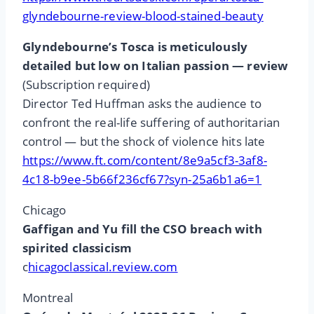
glyndebourne-review-blood-stained-beauty
Glyndebourne’s Tosca is meticulously
detailed but low on Italian passion — review
(Subscription required)
Director Ted Huffman asks the audience to
confront the real-life suffering of authoritarian
control — but the shock of violence hits late
https://www.ft.com/content/8e9a5cf3-3af8-
4c18-b9ee-5b66f236cf67?syn-25a6b1a6=1
Chicago
Gaffigan and Yu fill the CSO breach with
spirited classicism
c
hicagoclassical.review.com
Montreal