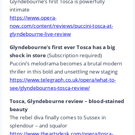
Glyndebourne’s first Tosca is powerfully
intimate
https://www.opera-
now.com/content/reviews/puccini-tosca-at-
glyndebourne-live-review
Glyndebourne’s first ever Tosca has a big
shock in store
(Subscription required)
Puccini’s melodrama becomes a brutal modern
thriller in this bold and unsettling new staging
https://www.telegraph.co.uk/opera/what-to-
see/glyndebournes-tosca-review/
Tosca, Glyndebourne review – blood-stained
beauty
The rebel diva finally comes to Sussex in
splendour – and squalor
https://www.theartsdesk.com/opera/tosca-