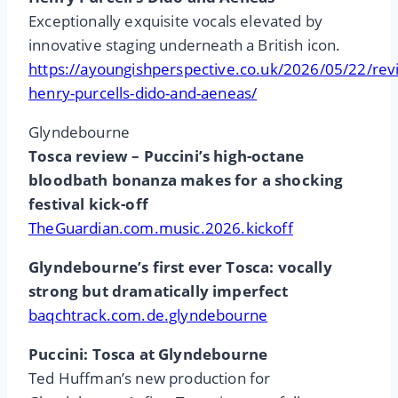
Exceptionally exquisite vocals elevated by
innovative staging underneath a British icon.
https://ayoungishperspective.co.uk/2026/05/22/rev
henry-purcells-dido-and-aeneas/
Glyndebourne
Tosca review – Puccini’s high-octane
bloodbath bonanza makes for a shocking
festival kick-off
TheGuardian.com.music.2026.kickoff
Glyndebourne’s first ever Tosca: vocally
strong but dramatically imperfect
baqchtrack.com.de.glyndebourne
Puccini: Tosca at Glyndebourne
Ted Huffman’s new production for