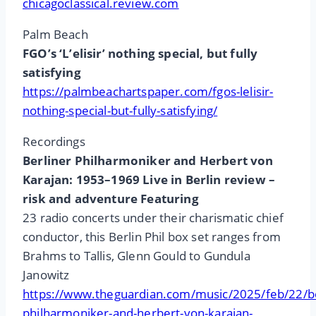
chicagoclassical.review.com
Palm Beach
FGO’s ‘L’elisir’ nothing special, but fully
satisfying
https://palmbeachartspaper.com/fgos-lelisir-
nothing-special-but-fully-satisfying/
Recordings
Berliner Philharmoniker and Herbert von
Karajan: 1953–1969 Live in Berlin review –
risk and adventure Featuring
23 radio concerts under their charismatic chief
conductor, this Berlin Phil box set ranges from
Brahms to Tallis, Glenn Gould to Gundula
Janowitz
https://www.theguardian.com/music/2025/feb/22/be
philharmoniker-and-herbert-von-karajan-