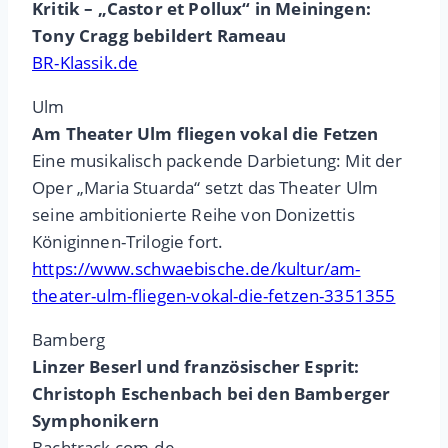
Kritik – „Castor et Pollux“ in Meiningen:
Tony Cragg bebildert Rameau
BR-Klassik.de
Ulm
Am Theater Ulm fliegen vokal die Fetzen
Eine musikalisch packende Darbietung: Mit der
Oper „Maria Stuarda“ setzt das Theater Ulm
seine ambitionierte Reihe von Donizettis
Königinnen-Trilogie fort.
https://www.schwaebische.de/kultur/am-
theater-ulm-fliegen-vokal-die-fetzen-3351355
Bamberg
Linzer Beserl und französischer Esprit:
Christoph Eschenbach bei den Bamberger
Symphonikern
Bachtrack,com.de