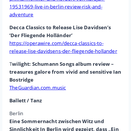
19531969-live-in-berlin-review-risk-and-
adventure
Decca Classics to Release Lise Davidsen’s
‘Der Fliegende Holländer’
https://operawire.com/decca-classics-to-
release-lise-davidsens-der-fliegende-hollander
T
wilight: Schumann Songs album review –
treasures galore from vivid and sensitive Ian
Bostridge
TheGuardian.com.music
Ballett / Tanz
Berlin
Eine Sommernacht zwischen Witz und
Sinnlichkeit In Berlin wird gezeigt, dass „Ein