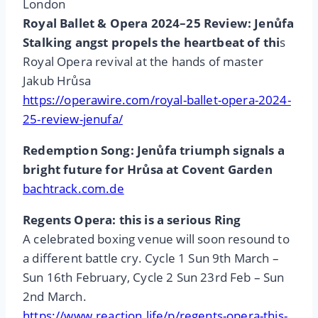
London
Royal Ballet & Opera 2024–25 Review: Jenůfa
Stalking angst propels the heartbeat of thi
s
Royal Opera revival at the hands of master
Jakub Hrůsa
https://operawire.com/royal-ballet-opera-2024-
25-review-jenufa/
Redemption Song: Jenůfa triumph signals a
bright future for Hrůsa at Covent Garden
bachtrack.com.de
Regents Opera: this is a serious Ring
A celebrated boxing venue will soon resound to
a different battle cry. Cycle 1 Sun 9th March –
Sun 16th February, Cycle 2 Sun 23rd Feb – Sun
2nd March.
https://www.reaction.life/p/regents-opera-this-