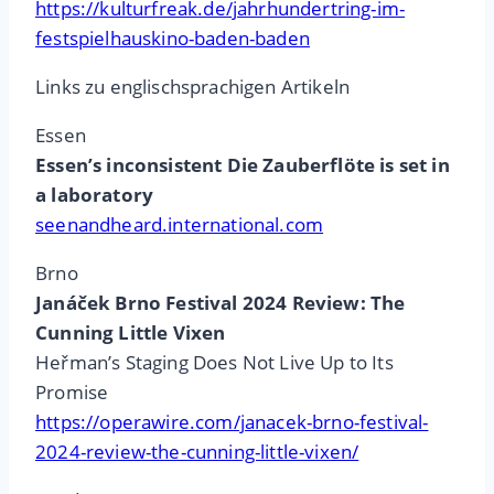
https://kulturfreak.de/jahrhundertring-im-
festspielhauskino-baden-baden
Links zu englischsprachigen Artikeln
Essen
Essen’s inconsistent Die Zauberflöte is set in
a laboratory
seenandheard.international.com
Brno
Janáček Brno Festival 2024 Review: The
Cunning Little Vixen
Heřman’s Staging Does Not Live Up to Its
Promise
https://operawire.com/janacek-brno-festival-
2024-review-the-cunning-little-vixen/