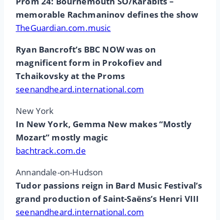
Prom 24: Bournemouth SO/Karabits –
memorable Rachmaninov defines the show
TheGuardian.com.music
Ryan Bancroft’s BBC NOW was on
magnificent form in Prokofiev and
Tchaikovsky at the Proms
seenandheard.international.com
New York
In New York, Gemma New makes “Mostly
Mozart” mostly magic
bachtrack.com.de
Annandale-on-Hudson
Tudor passions reign in Bard Music Festival’s
grand production of Saint-Saëns’s Henri VIII
seenandheard.international.com