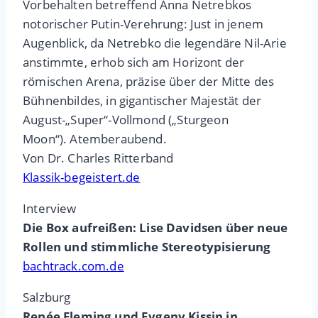
Vorbehalten betreffend Anna Netrebkos
notorischer Putin-Verehrung: Just in jenem
Augenblick, da Netrebko die legendäre Nil-Arie
anstimmte, erhob sich am Horizont der
römischen Arena, präzise über der Mitte des
Bühnenbildes, in gigantischer Majestät der
August-„Super“-Vollmond („Sturgeon
Moon“). Atemberaubend.
Von Dr. Charles Ritterband
Klassik-begeistert.de
Interview
Die Box aufreißen: Lise Davidsen über neue
Rollen und stimmliche Stereotypisierung
bachtrack.com.de
Salzburg
Renée Fleming und Evgeny Kissin in