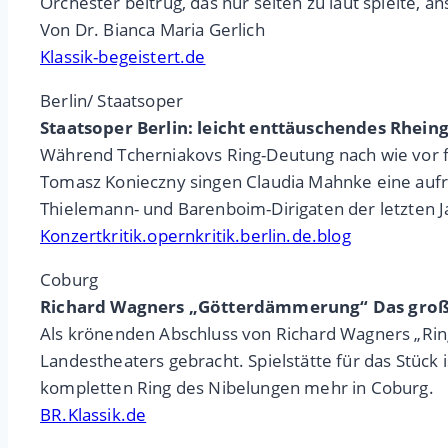
Orchester beitrug, das nur selten zu laut spielte,
Von Dr. Bianca Maria Gerlich
Klassik-begeistert.de
Berlin/ Staatsoper
Staatsoper Berlin: leicht enttäuschendes Rhein
Während Tcherniakovs Ring-Deutung nach wie vor f
Tomasz Konieczny singen Claudia Mahnke eine aufr
Thielemann- und Barenboim-Dirigaten der letzten Ja
Konzertkritik.opernkritik.berlin.de.blog
Coburg
Richard Wagners „Götterdämmerung“ Das große
Als krönenden Abschluss von Richard Wagners „Ri
Landestheaters gebracht. Spielstätte für das Stück 
kompletten Ring des Nibelungen mehr in Coburg.
BR.Klassik.de