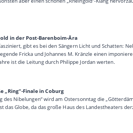
 ansonsten aber einen schönen „Rheingold“-Klang hervorza
gold in der Post-Barenboim-Ära
asziniert, gibt es bei den Sängern Licht und Schatten:
egende Fricka und Johannes M. Kränzle einen imponiere
hre ist die Leitung durch Philippe Jordan werten.
 „Ring“-Finale in Coburg
ng des Nibelungen“ wird am Ostersonntag die „Götterdä
ist das Globe, da das große Haus des Landestheaters derz