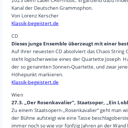
2023 beim Label CAvi-music. Ergänzend dazu finde
Kanal der Deutschen Grammophon.
Von Lorenz Kerscher
Klassik-begeistert.de
CD
Dieses junge Ensemble überzeugt mit einer best
Auf ihrer neuesten CD absolviert das Chaos Strin
steht logischerweise eines der Quartette Joseph 
der so genannten Sonnen-Quartette, und zwar jene
Höhepunkt markieren.
Klassik-begeistert.de
Wien
27.3. „Der Rosenkavalier“, Staatsoper, „Ein Lob
Zu einem Staatsopern-„Rosenkavalier“ geht man wi
der Bühne aufsteigt wie eine Tasse beschlagoberste
immer noch so wie vor fünfzig Jahren an der Wand