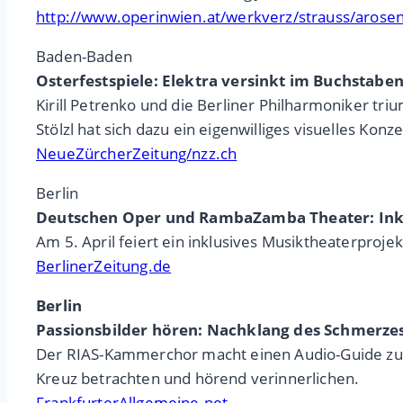
http://www.operinwien.at/werkverz/strauss/arose
Baden-Baden
Osterfestspiele: Elektra versinkt im Buchstaben
Kirill Petrenko und die Berliner Philharmoniker tr
Stölzl hat sich dazu ein eigenwilliges visuelles Kon
NeueZürcherZeitung/nzz.ch
Berlin
Deutschen Oper und RambaZamba Theater: Inklu
Am 5. April feiert ein inklusives Musiktheaterproj
BerlinerZeitung.de
Berlin
Passionsbilder hören: Nachklang des Schmerze
Der RIAS-Kammerchor macht einen Audio-Guide zu z
Kreuz betrachten und hörend verinnerlichen.
FrankfurterAllgemeine.net