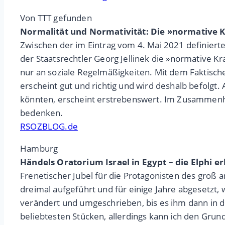
Von TTT gefunden
Normalität und Normativität: Die »normative K
Zwischen der im Eintrag vom 4. Mai 2021 definiert
der Staatsrechtler Georg Jellinek die »normative K
nur an soziale Regelmäßigkeiten. Mit dem Faktisch
erscheint gut und richtig und wird deshalb befolgt. 
könnten, erscheint erstrebenswert. Im Zusammenh
bedenken.
RSOZBLOG.de
Hamburg
Händels Oratorium Israel in Egypt – die Elphi e
Frenetischer Jubel für die Protagonisten des groß
dreimal aufgeführt und für einige Jahre abgesetzt,
verändert und umgeschrieben, bis es ihm dann in d
beliebtesten Stücken, allerdings kann ich den Grund