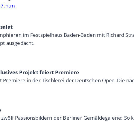
n7.htm
salat
iumphieren im Festspielhaus Baden-Baden mit Richard Str
zept ausgedacht.
sives Projekt feiert Premiere
ekt Premiere in der Tischlerei der Deutschen Oper. Die n
s
wölf Passionsbildern der Berliner Gemäldegalerie: So 