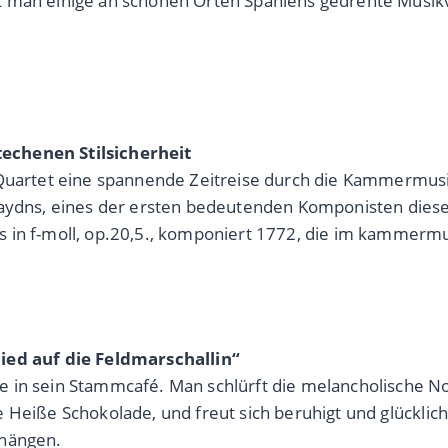
t man einige an schönen Orten Spaniens gedrehte Musik
echenen Stilsicherheit
g Quartet eine spannende Zeitreise durch die Kammermus
Haydns, eines der ersten bedeutenden Komponisten diese
s in f-moll, op.20,5., komponiert 1772, die im kammerm
lied auf die Feldmarschallin“
e in sein Stammcafé. Man schlürft die melancholische N
 Heiße Schokolade, und freut sich beruhigt und glücklich
 hängen.