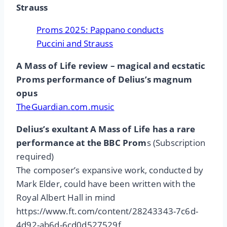
Strauss
Proms 2025: Pappano conducts
Puccini and Strauss
A Mass of Life review – magical and ecstatic
Proms performance of Delius’s magnum
opus
TheGuardian.com.music
Delius’s exultant A Mass of Life has a rare
performance at the BBC Prom
s (Subscription
required)
The composer’s expansive work, conducted by
Mark Elder, could have been written with the
Royal Albert Hall in mind
https://www.ft.com/content/28243343-7c6d-
4d92-ab6d-6cd0d527529f