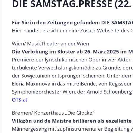
DIE SAMSTAG.PRESSE (22.
Für Sie in den Zeitungen gefunden: DIE SAMSTA
Hier handelt es sich um eine Zusatz-Webseite des 
Wien/ MusikTheater an der Wien
Die Verlobung im Kloster ab 26. März 2025 im 
Premiere der lyrisch-komischen Oper in vier Akten 
turbulente Verwechslungskomödie zu Grunde, deren
der Sowjetunion entsprungen scheinen. Unter dem D
Elena Maximova in das mitreißende, von Regisseur 
Symphonieorchester Wien, der Arnold Schoenberg 
OTS.at
Bremen/ Konzerthaus „Die Glocke“
Villazón und de Maistre brillieren als exzellen
Männergesang mit zupfinstrumentaler Begleitung wa