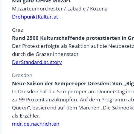
Mal ganz OHNE Mozart
Mozarteumorchester / Labadie / Kozena
DrehpunktKultur.at
Graz
Rund 2500 Kulturschaffende protestierten in Gr
Der Protest erfolgte als Reaktion auf die Neubese
durch die Grazer Innenstadt
DerStandard.at.story
Dresden
Neue Saison der Semperoper Dresden: Von „Rig
In Dresden hat die Semperoper am Donnerstag ihre n
zu 99 Prozent anzuknüpfen. Auf dem Programm ab S
Queen“, basierend auf dem Märchen „Die Schneeköni
als Erzähler
.
mdr.de.nachrichten