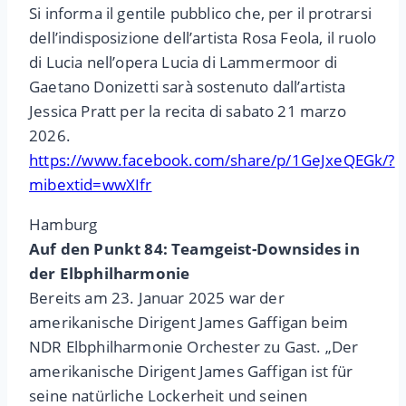
Si informa il gentile pubblico che, per il protrarsi
dell’indisposizione dell’artista Rosa Feola, il ruolo
di Lucia nell’opera Lucia di Lammermoor di
Gaetano Donizetti sarà sostenuto dall’artista
Jessica Pratt per la recita di sabato 21 marzo
2026.
https://www.facebook.com/share/p/1GeJxeQEGk/?
mibextid=wwXIfr
Hamburg
Auf den Punkt 84: Teamgeist-Downsides in
der Elbphilharmonie
Bereits am 23. Januar 2025 war der
amerikanische Dirigent James Gaffigan beim
NDR Elbphilharmonie Orchester zu Gast. „Der
amerikanische Dirigent James Gaffigan ist für
seine natürliche Lockerheit und seinen