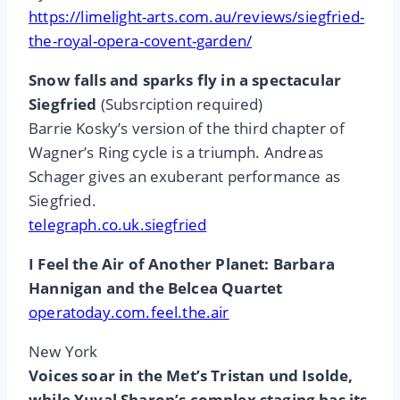
https://limelight-arts.com.au/reviews/siegfried-
the-royal-opera-covent-garden/
Snow falls and sparks fly in a spectacular
Siegfried
(Subsrciption required)
Barrie Kosky’s version of the third chapter of
Wagner’s Ring cycle is a triumph. Andreas
Schager gives an exuberant performance as
Siegfried.
telegraph.co.uk.siegfried
I Feel the Air of Another Planet: Barbara
Hannigan and the Belcea Quartet
operatoday.com.feel.the.air
New York
Voices soar in the Met’s Tristan und Isolde,
while Yuval Sharon’s complex staging has its