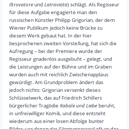
Il
trovatore
und
La
traviata
) schlägt. Als Regisseur
für diese Aufgabe engagierte man den
russischen Künstler Philipp Grigorian, der dem
Wiener Publikum jedoch keine Brücke zu
diesem Werk gebaut hat. In der hier
besprochenen zweiten Vorstellung, hat sich die
Aufregung – bei der Premiere wurde der
Regisseur gnadenlos ausgebuht – gelegt, und
die Leistungen auf der Bühne und im Graben
wurden auch mit reichlich Zwischenapplaus
gewürdigt. Am Grundproblem ändert das
jedoch nichts: Grigorian versenkt dieses
Schlüsselwerk, das auf Friedrich Schillers
bürgerlicher Tragödie
Kabale und Liebe
beruht,
in unfreiwilliger Komik, und diese entsteht
wiederum aus einer losen Abfolge bunter
Bilder, vor denen das Sängerpersonal oft an der