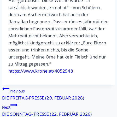
Herrgott böse!“ Diese Woche wurde ich
tatsächlich wieder „ermahnt“ – von Schülern,
denn am Aschermittwoch hat auch der
Ramadan begonnen. Dass er dieses Jahr mit der
christlichen Fastenzeit zusammenfällt, war der
Mehrheit nicht bekannt. Also versuchte ich,
möglichst kindgerecht zu erklären: „Eure Eltern
essen und trinken nichts, bis die Sonne
untergeht. Meine Oma hat kein Fleisch und nur
zu Mittag gegessen.“
https://www.krone.at/4052548
Beitragsnavigation
Previous
DIE FREITAG-PRESSE (20. FEBUAR 2026)
Next
DIE SONNTAG- PRESSE (22. FEBRUAR 2026)