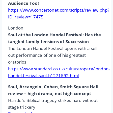
Audience Too!
https://www.concertonet.com/scripts/review.php?
ID_review=17475
London
Saul at the London Handel Festival: Has the
tangled family tensions of Succession
The London Handel Festival opens with a sell-
out performance of one of his greatest
oratorios
https://www.standard.co.uk/culture/opera/london-
handel-festival-saul-b1271692.html
Saul, Arcangelo, Cohen, Smith Square Hall
review – high drama, not high concept
Handel’s Biblical tragedy strikes hard without
stage trickery