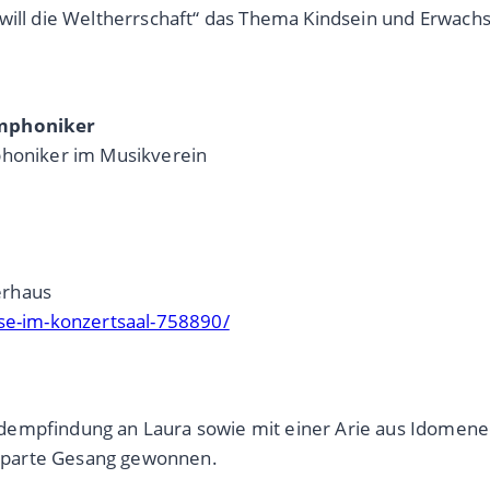
 will die Weltherrschaft“ das Thema Kindsein und Erwac
ymphoniker
phoniker im Musikverein
erhaus
ise-im-konzertsaal-758890/
dempfindung an Laura sowie mit einer Arie aus Idomeneo
Sparte Gesang gewonnen.