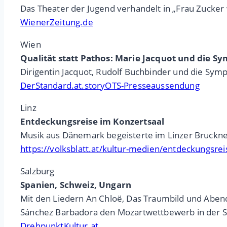
Das Theater der Jugend verhandelt in „Frau Zucker
WienerZeitung.de
Wien
Qualität statt Pathos: Marie Jacquot und die S
Dirigentin Jacquot, Rudolf Buchbinder und die Sym
DerStandard.at.story
OTS-Presseaussendung
Linz
Entdeckungsreise im Konzertsaal
Musik aus Dänemark begeisterte im Linzer Bruckn
https://volksblatt.at/kultur-medien/entdeckungsre
Salzburg
Spanien, Schweiz, Ungarn
Mit den Liedern An Chloë, Das Traumbild und Aben
Sánchez Barbadora den Mozartwettbewerb in der 
DrehpunktKultur.at