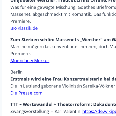
Umjubelter Werther: Traut Euch ins Offene, Fr
Was für eine gewagte Mischung: Goethes Briefroman
Massenet, abgeschmeckt mit Romantik. Das funkti
Premiere.
BR-Klassik.de
Zum Sterben schön: Massenets „Werther“ am Gä
Manche mögen das konventionell nennen, doch Mass
Premiere.
MuenchnerMerkur
Berlin
Erstmals wird eine Frau Konzertmeisterin bei 
Die in Lettland geborene Violinistin Sareika-Völkne
Die Presse.com
TTT – Wertewandel + Theaterreform: Dekadentes
Zwangsvorstellung – Karl Valentin
https://de.wikip