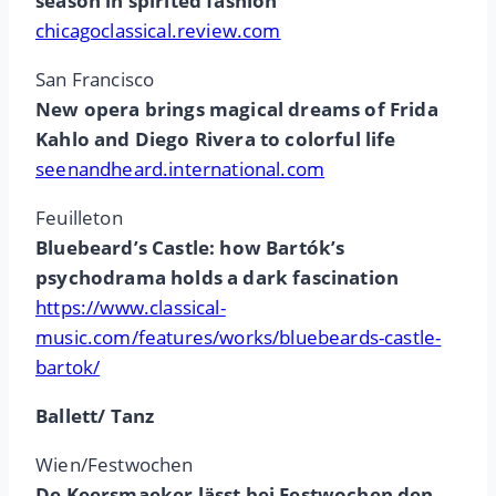
season in spirited fashion
chicagoclassical.review.com
San Francisco
New opera brings magical dreams of Frida
Kahlo and Diego Rivera to colorful life
seenandheard.international.com
Feuilleton
Bluebeard’s Castle: how Bartók’s
psychodrama holds a dark fascination
https://www.classical-
music.com/features/works/bluebeards-castle-
bartok/
Ballett/ Tanz
Wien/Festwochen
De Keersmaeker lässt bei Festwochen den