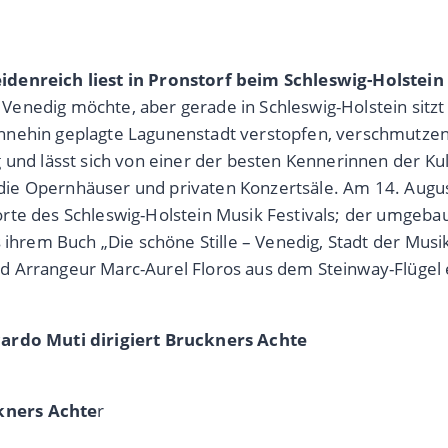
idenreich liest in Pronstorf beim Schleswig-Holstein
nedig möchte, aber gerade in Schleswig-Holstein sitzt u
hnehin geplagte Lagunenstadt verstopfen, verschmutzen
 und lässt sich von einer der besten Kennerinnen der Kul
em die Opernhäuser und privaten Konzertsäle. Am 14. Aug
te des Schleswig-Holstein Musik Festivals; der umgebaute
 ihrem Buch „Die schöne Stille – Venedig, Stadt der Musi
 Arrangeur Marc-Aurel Floros aus dem Steinway-Flügel e
cardo Muti dirigiert Bruckners Achte
kners Achte
r