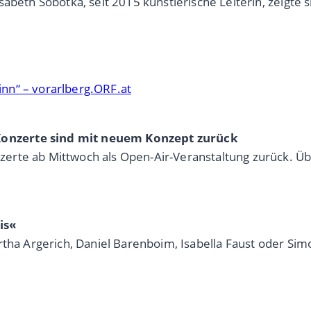
abeth Sobotka, seit 2015 künstlerische Leiterin, zeigte s
nn“ – vorarlberg.ORF.at
onzerte sind mit neuem Konzept zurück
rte ab Mittwoch als Open-Air-Veranstaltung zurück. Übe
is«
rtha Argerich, Daniel Barenboim, Isabella Faust oder Sim