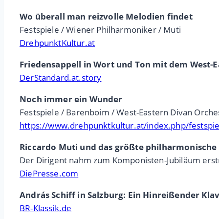
Wo überall man reizvolle Melodien findet
Festspiele / Wiener Philharmoniker / Muti
DrehpunktKultur.at
Friedensappell in Wort und Ton mit dem West-E
DerStandard.at.story
Noch immer ein Wunder
Festspiele / Barenboim / West-Eastern Divan Orche
https://www.drehpunktkultur.at/index.php/festsp
Riccardo Muti und das größte philharmonische
Der Dirigent nahm zum Komponisten-Jubiläum erst
DiePresse.com
András Schiff in Salzburg: Ein Hinreißender Kl
BR-Klassik.de