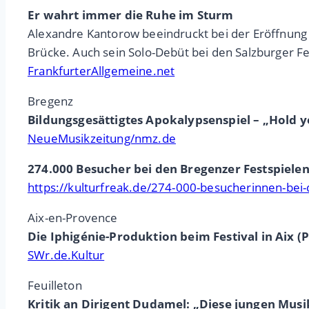
Er wahrt immer die Ruhe im Sturm
Alexandre Kantorow beeindruckt bei der Eröffnung 
Brücke. Auch sein Solo-Debüt bei den Salzburger Fes
FrankfurterAllgemeine.net
Bregenz
Bildungsgesättigtes Apokalypsenspiel – „Hold y
NeueMusikzeitung/nmz.de
274.000 Besucher bei den Bregenzer Festspiele
https://kulturfreak.de/274-000-besucherinnen-bei
Aix-en-Provence
Die Iphigénie-Produktion beim Festival in Aix (
SWr.de.Kultur
Feuilleton
Kritik an Dirigent Dudamel: „Diese jungen Musi