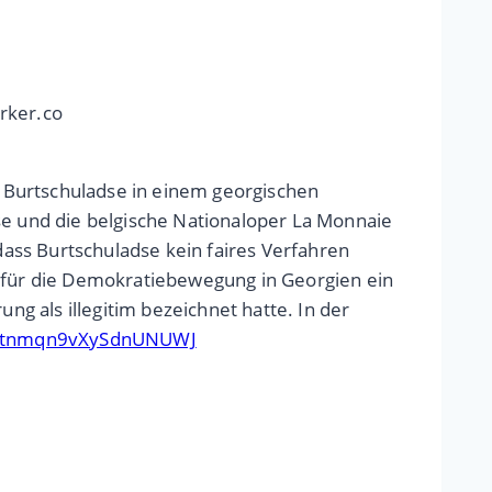
rker.co
ta Burtschuladse in einem georgischen
se und die belgische Nationaloper La Monnaie
 dass Burtschuladse kein faires Verfahren
e für die Demokratiebewegung in Georgien ein
g als illegitim bezeichnet hatte. In der
le/tnmqn9vXySdnUNUWJ