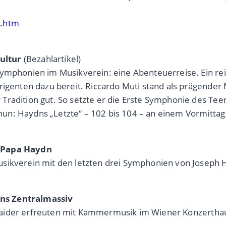
2.htm
ultur
(Bezahlartikel)
 Symphonien im Musikverein: eine Abenteuerreise. Ein
igenten dazu bereit. Riccardo Muti stand als prägender M
Tradition gut. So setzte er die Erste Symphonie des Te
n: Haydns „Letzte“ – 102 bis 104 – an einem Vormittag. 
i Papa Haydn
usikverein mit den letzten drei Symphonien von Joseph
ns Zentralmassiv
s-Znaider erfreuten mit Kammermusik im Wiener Konzertha