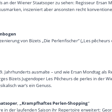
ls an der Wiener Staatsoper zu sehen: Regisseur Ersan M
xusmarken, inszeniert aber ansonsten recht konventionel
enbogen
nierung von Bizets „Die Perlenfischer“ („Les pêcheurs de
19. Jahrhunderts ausmalte – und wie Ersan Mondtag als R
es Bizets Jugendoper Les Pêcheurs de perles in der Wie
ikalisch war’s ein Genuss.
aatsoper
,
„Krampfhaftes Perlen-Shopping
“
re in der laufenden Saison ihr Repertoire erweitert: Geo