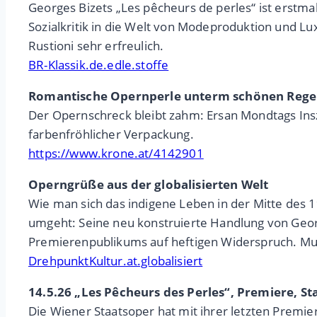
Georges Bizets „Les pêcheurs de perles“ ist erstma
Sozialkritik in die Welt von Modeproduktion und Lu
Rustioni sehr erfreulich.
BR-Klassik.de.edle.stoffe
Romantische Opernperle unterm schönen Reg
Der Opernschreck bleibt zahm: Ersan Mondtags Insze
farbenfröhlicher Verpackung.
https://www.krone.at/4142901
Operngrüße aus der globalisierten Welt
Wie man sich das indigene Leben in der Mitte des 
umgeht: Seine neu konstruierte Handlung von Georg
Premierenpublikums auf heftigen Widerspruch. Mus
DrehpunktKultur.at.globalisiert
14.5.26 „Les Pêcheurs des Perles“, Premiere, St
Die Wiener Staatsoper hat mit ihrer letzten Premie