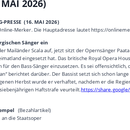
 MAI 2026)
G-PRESSE (16. MAI 2026)
Online-Merker. Die Hauptadresse lautet https://onlineme
rgischen Sänger ein
der Mailänder Scala auf, jetzt sitzt der Opernsänger Paa
eimatland eingesetzt hat. Das britische Royal Opera Hou
 für den Bass-Sänger einzusetzen. Es sei offensichtlich,
n“ berichtet darüber. Der Bassist setzt sich schon lang
nen Herbst wurde er verhaftet, nachdem er die Regierun
iebenjährigen Haftstrafe veurteilt.
https://share.goog
tempel
(Bezahlartikel)
 an die Staatsoper