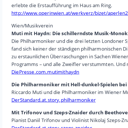
erlebte die Erstaufführung im Haus am Ring.
http://www.operinwien.at/werkverz/bizet/aperlen
Wien/Musikverein
Muti mit Haydn: Die schillerndste Musik-Monok
Die Philharmoniker und die drei letzten Londoner
fand sich keiner der ständigen philharmonischen Dir
zu erstaunlichen Überraschungen in Sachen Wiener 
Programms – und alle Zweifler verstummten. Und nu
DiePresse.com.mutimithaydn
Die Philharmoniker mit Hell-dunkel-Spielen be
Riccardo Muti und die Philharmoniker im Wiener M
DerStandard.at.story.philharmoniker
Mit Trifonov und Szeps-Znaider durch Beethove
Pianist Daniil Trifonov und Violinist Nikolaj Szep
DerStandard.at.story.szeps-znaider