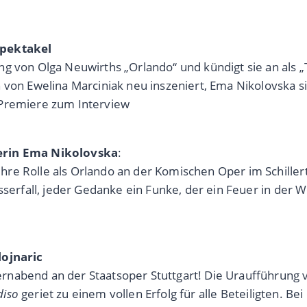
spektakel
g von Olga Neuwirths „Orlando“ und kündigt sie an als „T
 von Ewelina Marciniak neu inszeniert, Ema Nikolovska si
 Premiere zum Interview
gerin Ema Nikolovska
:
re Rolle als Orlando an der Komischen Oper im Schillert
sserfall, jeder Gedanke ein Funke, der ein Feuer in der W
lojnaric
rnabend an der Staatsoper Stuttgart! Die Uraufführung
diso
geriet zu einem vollen Erfolg für alle Beteiligten. B